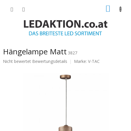
Zum
WARE
Inhalt
springen
Hängelampe Matt
3827
Die
Nicht bewertet
Bewertungsdetails
Marke:
V-TAC
durchschnittliche
Produktbewertung
ist
0.0
von
5
Sternen.