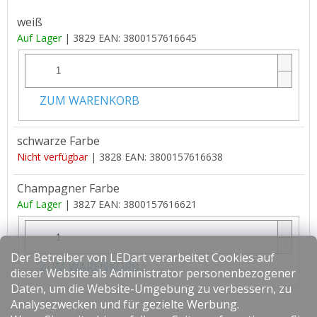
weiß
Auf Lager
| 3829
EAN:
3800157616645
ZUM WARENKORB
schwarze Farbe
Nicht verfügbar
| 3828
EAN:
3800157616638
Champagner Farbe
Auf Lager
| 3827
EAN:
3800157616621
Der Betreiber von LEDart verarbeitet Cookies auf
ZUM WARENKORB
dieser Website als Administrator personenbezogener
Daten, um die Website-Umgebung zu verbessern, zu
Analysezwecken und für gezielte Werbung.