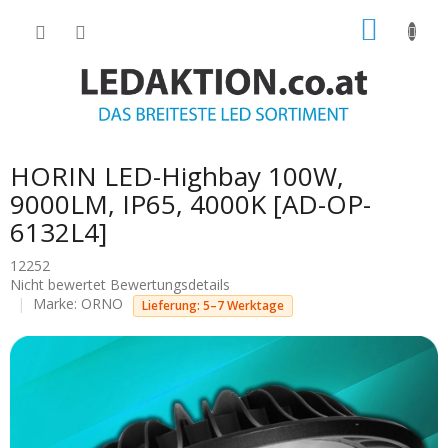
Zum
WARE
Inhalt
springen
HORIN LED-Highbay 100W,
9000LM, IP65, 4000K [AD-OP-
6132L4]
12252
Die
Nicht bewertet
Bewertungsdetails
durchschnittliche
Marke:
ORNO
Lieferung: 5–7 Werktage
Produktbewertung
ist
0.0
von
5
Sternen.