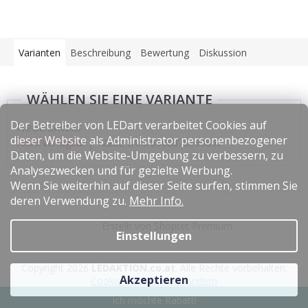
Varianten
Beschreibung
Bewertung
Diskussion
Der Betreiber von LEDart verarbeitet Cookies auf
Neutralweiß
dieser Website als Administrator personenbezogener
Nicht verfügbar
| 12252
EAN:
5900378659853
Daten, um die Website-Umgebung zu verbessern, zu
Analysezwecken und für gezielte Werbung.
Wenn Sie weiterhin auf dieser Seite surfen, stimmen Sie
F
deren Verwendung zu.
Mehr Info.
u
Erstellt von Shoptet Premium
ß
Einstellungen
z
e
Copyright 2026
LEDAKTION.co.at
. Alle Rechte vorbehalten.
i
Akzeptieren
Cookie-Einstellungen ändern
l
Ich möchte Rabatt!
e