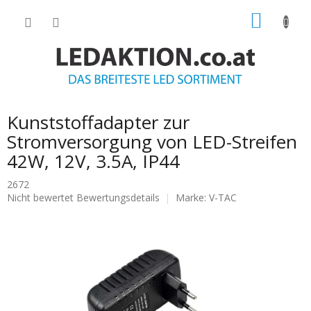
Zum
WARE
Inhalt
springen
Kunststoffadapter zur
Stromversorgung von LED-Streifen
42W, 12V, 3.5A, IP44
2672
Die
Nicht bewertet
Bewertungsdetails
Marke:
V-TAC
durchschnittliche
Produktbewertung
ist
0.0
von
5
Sternen.