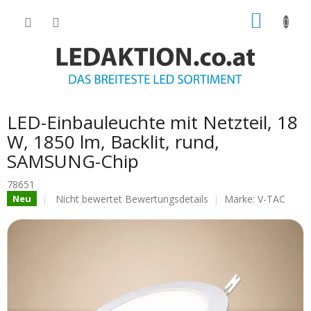
Zum
WARE
Inhalt
springen
LED-Einbauleuchte mit Netzteil, 18
W, 1850 lm, Backlit, rund,
SAMSUNG-Chip
78651
Die
Nicht bewertet
Bewertungsdetails
Marke:
V-TAC
Neu
durchschnittliche
Produktbewertung
ist
0.0
von
5
Sternen.