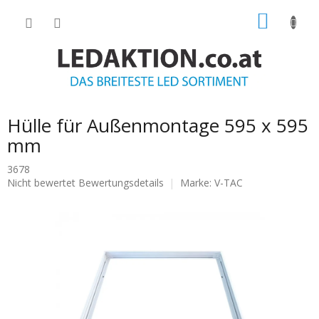
Zum
WARE
Inhalt
springen
Hülle für Außenmontage 595 x 595
mm
3678
Die
Nicht bewertet
Bewertungsdetails
Marke:
V-TAC
durchschnittliche
Produktbewertung
ist
0.0
von
5
Sternen.