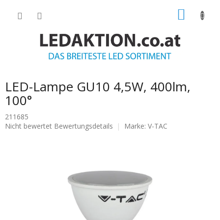
Zum
WARE
Inhalt
springen
LED-Lampe GU10 4,5W, 400lm,
100°
211685
Die
Nicht bewertet
Bewertungsdetails
Marke:
V-TAC
durchschnittliche
Produktbewertung
ist
0.0
von
5
Sternen.