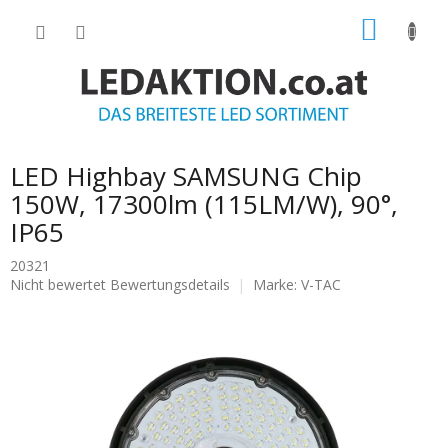
Zum
WARE
Inhalt
springen
LED Highbay SAMSUNG Chip
150W, 17300lm (115LM/W), 90°,
IP65
20321
Die
Nicht bewertet
Bewertungsdetails
Marke:
V-TAC
durchschnittliche
Produktbewertung
ist
0.0
von
5
Sternen.