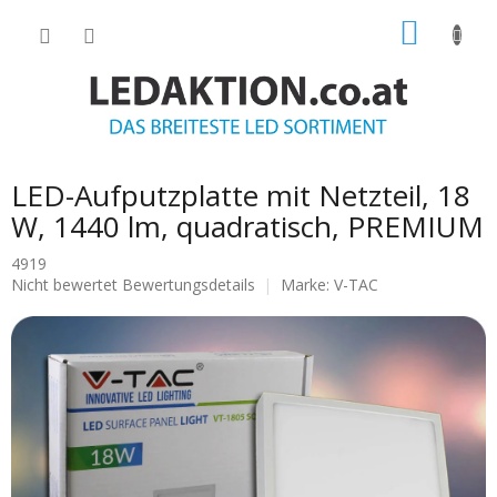
Zum
WARE
Inhalt
springen
LED-Aufputzplatte mit Netzteil, 18
W, 1440 lm, quadratisch, PREMIUM
4919
Die
Nicht bewertet
Bewertungsdetails
Marke:
V-TAC
durchschnittliche
Produktbewertung
ist
0.0
von
5
Sternen.