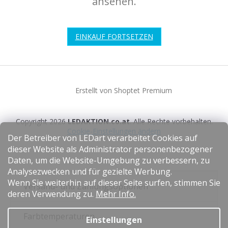
ansehen.
EINKAUF FORTSETZEN
F
u
Erstellt von Shoptet Premium
ß
z
e
Copyright 2026
LEDAKTION.co.at
. Alle Rechte vorbehalten.
i
Cookie-Einstellungen ändern
l
Der Betreiber von LEDart verarbeitet Cookies auf
e
dieser Website als Administrator personenbezogener
Daten, um die Website-Umgebung zu verbessern, zu
Analysezwecken und für gezielte Werbung.
Wenn Sie weiterhin auf dieser Seite surfen, stimmen Sie
Versand- und Zahlungsoptionen
deren Verwendung zu.
Mehr Info.
Farbtemperaturen
Einstellungen