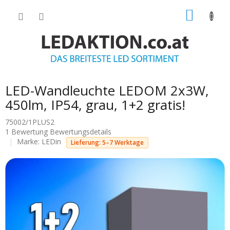
Zum
WARE
Inhalt
springen
LED-Wandleuchte LEDOM 2x3W,
450lm, IP54, grau, 1+2 gratis!
75002/1PLUS2
Die
1 Bewertung
Bewertungsdetails
durchschnittliche
Marke:
LEDin
Lieferung: 5–7 Werktage
Produktbewertung
ist
5.0
von
5
Sternen.