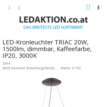
Zum
WARE
Inhalt
springen
LED-Kronleuchter TRIAC 20W,
1500lm, dimmbar, Kaffeefarbe,
IP20, 3000K
3994
Die
Nicht bewertet
Bewertungsdetails
Marke:
V-TAC
durchschnittliche
Produktbewertung
ist
0.0
von
5
Sternen.