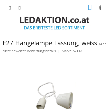
Zum
WARE
Inhalt
springen
E27 Hängelampe Fassung, weiss
3477
Die
Nicht bewertet
Bewertungsdetails
Marke:
V-TAC
durchschnittliche
Produktbewertung
ist
0.0
von
5
Sternen.