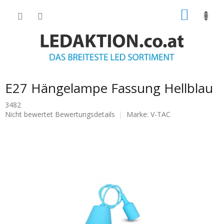
Zum
WARE
Inhalt
springen
E27 Hängelampe Fassung Hellblau
3482
Die
Nicht bewertet
Bewertungsdetails
Marke:
V-TAC
durchschnittliche
Produktbewertung
ist
0.0
von
5
Sternen.