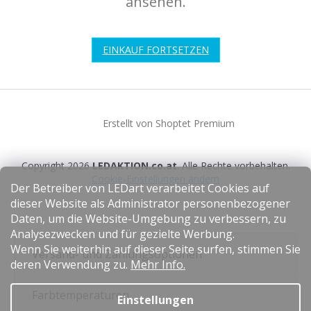
ansehen.
EINKAUF FORTSETZEN
F
u
Erstellt von Shoptet Premium
ß
z
e
Copyright 2026
LEDAKTION.co.at
. Alle Rechte vorbehalten.
i
Cookie-Einstellungen ändern
l
Der Betreiber von LEDart verarbeitet Cookies auf
e
dieser Website als Administrator personenbezogener
Daten, um die Website-Umgebung zu verbessern, zu
Analysezwecken und für gezielte Werbung.
Wenn Sie weiterhin auf dieser Seite surfen, stimmen Sie
Versand- und Zahlungsoptionen
deren Verwendung zu.
Mehr Info.
Farbtemperaturen
Einstellungen