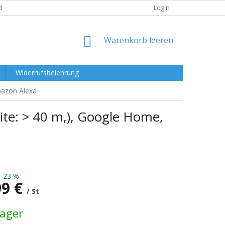
RKLÄRUNG
Login
WARENKORB
Warenkorb leeren
Widerrufsbelehrung
mazon Alexa
ite: > 40 m,), Google Home,
–23 %
99 €
/ St
preis:
Lager