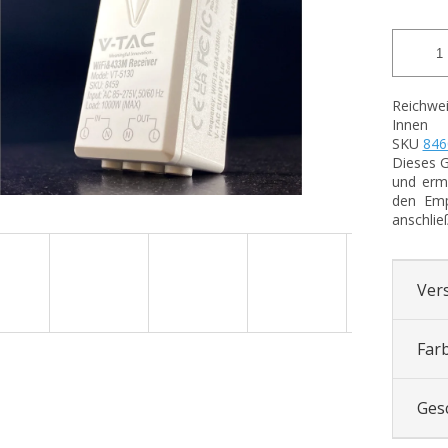
Reichwe
Innen
SKU
846
Dieses G
und ermö
den Emp
anschlie
Ver
Far
Ges