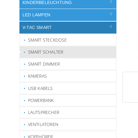
e
KINDERBELEUCHTUNG
LED LAMPEN
V-TAC SMART
SMART STECKDOSE
SMART SCHALTER
SMART DIMMER
KAMERAS
USB KABELS
POWERBANK
LAUTSPRECHER
VENTILATOREN
KOPFHÖRER