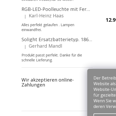
(Reic
RGB-LED-Poolleuchte mit Fernbedienung, 12W, 1260lm, PAR56, 12V, 1+1 gratis!
Karl-Heinz Haas
|
Die Produktbewertung beträgt 5 von 5 Sternen.
12.9
Alles perfekt gelaufen . Lampen
einwandfrei.
Solight Ersatzbatterietyp. 18650, 3,7 V, Li-Ion, 2200 mAh [WN900]
Gerhard Mandl
|
Die Produktbewertung beträgt 5 von 5 Sternen.
Produkt passt perfekt. Danke für die
schnelle Lieferung.
Der Betreib
Wir akzeptieren online-
Website al
Zahlungen
Website-Um
für gezielt
Wenn Sie we
deren Verw
F