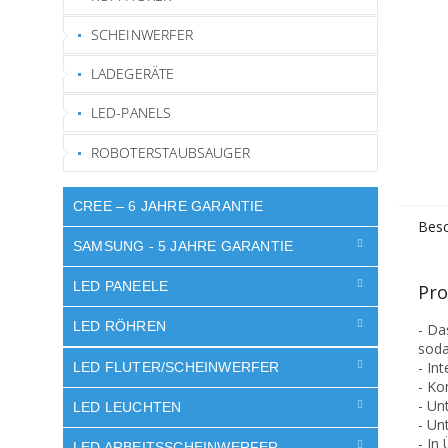
SCHEINWERFER
LADEGERÄTE
LED-PANELS
ROBOTERSTAUBSAUGER
CREE – 6 JAHRE GARANTIE
Besc
SAMSUNG - 5 JAHRE GARANTIE
LED PANEELE
Pro
LED RÖHREN
- Da
soda
- In
LED FLUTER/SCHEINWERFER
- Ko
- Un
LED LEUCHTEN
- Un
- In
LED ARBEITSSCHEINWERFER