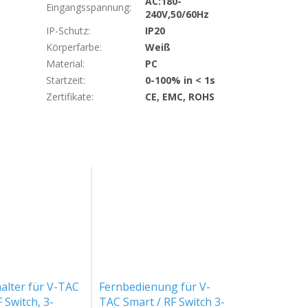
AC:180-
Eingangsspannung
:
240V,50/60Hz
IP-Schutz
:
IP20
Körperfarbe
:
Weiß
Material
:
PC
Startzeit
:
0-100% in < 1s
Zertifikate
:
CE, EMC, ROHS
lter für V-TAC
Fernbedienung für V-
 Switch, 3-
TAC Smart / RF Switch 3-