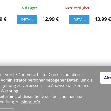
hweite: > 40m)
Tasten [pre 8458, 8459]
Tasten [
Auf Lager
Nicht verfügbar
9 €
12.99 €
13.99 €
DETAIL
DETAIL
er von LEDart verarbeitet Cookies auf dieser
Akz
s Administrator personenbezogener Daten, um die
gebung zu verbessern, zu Analysezwecken und
e Werbung.
iterhin auf dieser Seite surfen, stimmen Sie
endung zu.
Mehr Info.