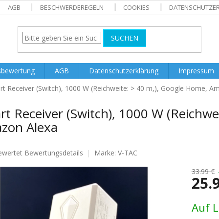
AGB
BESCHWERDEREGELN
COOKIES
DATENSCHUTZE
SUCHEN
sbewertung
AGB
Datenschutzerklärung
Impressum
t Receiver (Switch), 1000 W (Reichweite: > 40 m,), Google Home, A
t Receiver (Switch), 1000 W (Reichwe
zon Alexa
ewertet
Bewertungsdetails
Marke:
V-TAC
nittliche
tbewertung
33.99 €
25.
Verkaufs
Auf 
.