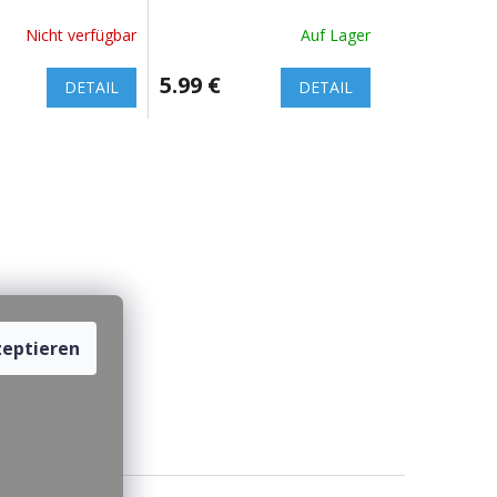
pre 8458, 8459]
Tasten (für 8458, 8459),
Nicht verfügbar
Auf Lager
schwarz, IP44, CR2032
5.99 €
DETAIL
DETAIL
eptieren