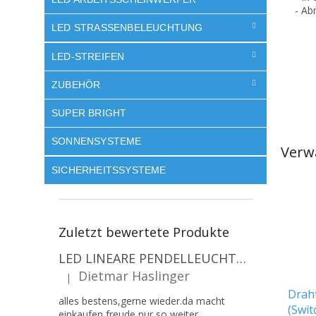
- Ab
LED STRASSENBELEUCHTUNG
LED-STREIFEN
ZUBEHÖR
SUPER BRIGHT
SONNENSYSTEME
Verw
SICHERHEITSSYSTEME
Zuletzt bewertete Produkte
LED LINEARE PENDELLEUCHTE EXECULINE 120CM, 30W, 3750LM, 96°, 4000K, IP20, WEISS [207806]
Dietmar Haslinger
|
Die Produktbewertung beträgt 5 von 5 Sternen.
Drah
alles bestens,gerne wieder.da macht
(Swit
einkaufen freude,nur so weiter.