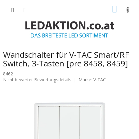
Zum
WARE
Inhalt
springen
Wandschalter für V-TAC Smart/RF
Switch, 3-Tasten [pre 8458, 8459]
8462
Die
Nicht bewertet
Bewertungsdetails
Marke:
V-TAC
durchschnittliche
Produktbewertung
ist
0.0
von
5
Sternen.