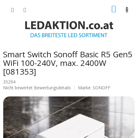
Zum
WARE
Inhalt
springen
Smart Switch Sonoff Basic R5 Gen5
WiFi 100-240V, max. 2400W
[081353]
35294
Die
Nicht bewertet
Bewertungsdetails
Marke:
SONOFF
durchschnittliche
Produktbewertung
ist
0.0
von
5
Sternen.