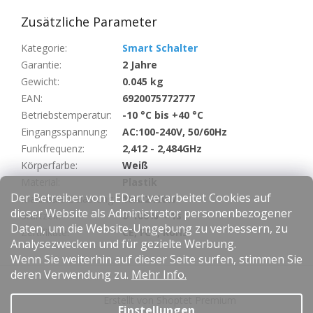
Zusätzliche Parameter
Kategorie
:
Smart Schalter
Garantie
:
2 Jahre
Gewicht
:
0.045 kg
EAN
:
6920075772777
Betriebstemperatur
:
-10 °C bis +40 °C
Eingangsspannung
:
AC:100-240V, 50/60Hz
Funkfrequenz
:
2,412 - 2,484GHz
Körperfarbe
:
Weiß
Material
:
Plastik
Der Betreiber von LEDart verarbeitet Cookies auf
Maximale Belastung
:
10A/2400W
dieser Website als Administrator personenbezogener
Startzeit
:
0-100% < 1s
Daten, um die Website-Umgebung zu verbessern, zu
Zertifikate
:
CE, FCC, RoHS
Analysezwecken und für gezielte Werbung.
Wenn Sie weiterhin auf dieser Seite surfen, stimmen Sie
F
deren Verwendung zu.
Mehr Info.
u
Erstellt von Shoptet Premium
ß
Einstellungen