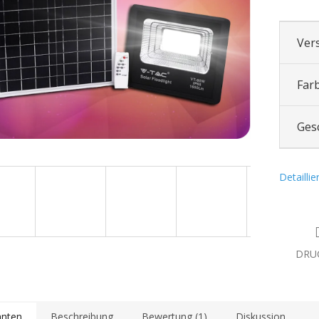
Ver
Far
Ges
Detailli
DRU
anten
Beschreibung
Bewertung (1)
Diskussion