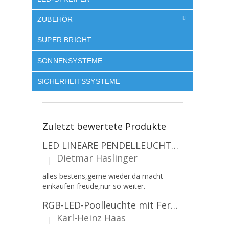
ZUBEHÖR
SUPER BRIGHT
SONNENSYSTEME
SICHERHEITSSYSTEME
Zuletzt bewertete Produkte
LED LINEARE PENDELLEUCHTE EXECULINE 120CM, 30W, 3750LM, 96°, 4000K, IP20, WEISS [207806]
Dietmar Haslinger
|
Die Produktbewertung beträgt 5 von 5 Sternen.
alles bestens,gerne wieder.da macht
einkaufen freude,nur so weiter.
RGB-LED-Poolleuchte mit Fernbedienung, 12W, 1260lm, PAR56, 12V, 1+1 gratis!
Karl-Heinz Haas
|
Die Produktbewertung beträgt 5 von 5 Sternen.