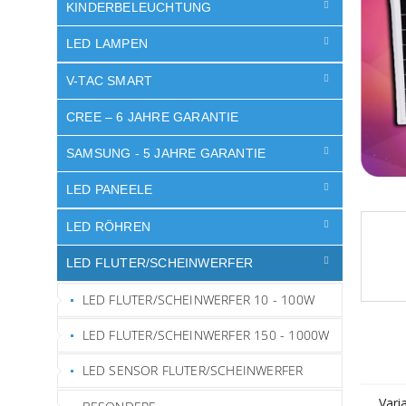
e
KINDERBELEUCHTUNG
LED LAMPEN
V-TAC SMART
CREE – 6 JAHRE GARANTIE
SAMSUNG - 5 JAHRE GARANTIE
LED PANEELE
LED RÖHREN
LED FLUTER/SCHEINWERFER
LED FLUTER/SCHEINWERFER 10 - 100W
LED FLUTER/SCHEINWERFER 150 - 1000W
LED SENSOR FLUTER/SCHEINWERFER
Vari