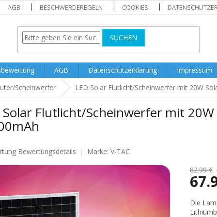
AGB
BESCHWERDEREGELN
COOKIES
DATENSCHUTZE
SUCHEN
sbewertung
AGB
Datenschutzerklärung
Impressum
luter/Scheinwerfer
LED Solar Flutlicht/Scheinwerfer mit 20W So
Solar Flutlicht/Scheinwerfer mit 20W
00mAh
rtung
Bewertungsdetails
Marke:
V-TAC
nittliche
tbewertung
82.99 €
67.
Verkaufs
Die Lamp
Lithiumb
.