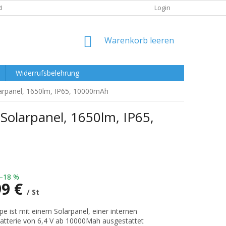
RKLÄRUNG
Login
WARENKORB
Warenkorb leeren
Widerrufsbelehrung
larpanel, 1650lm, IP65, 10000mAh
 Solarpanel, 1650lm, IP65,
–18 %
99 €
/ St
preis:
e ist mit einem Solarpanel, einer internen
atterie von 6,4 V ab 10000Mah ausgestattet