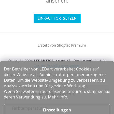
ansehen.
EINKAUF FORTSETZEN
F
u
Erstellt von Shoptet Premium
ß
z
e
Copyright 2026
LEDAKTION.co.at
. Alle Rechte vorbehalten.
i
Cookie-Einstellungen ändern
l
Der Betreiber von LEDart verarbeitet Cookies auf
e
dieser Website als Administrator personenbezogener
Daten, um die Website-Umgebung zu verbessern, zu
Analysezwecken und für gezielte Werbung.
Wenn Sie weiterhin auf dieser Seite surfen, stimmen Sie
Versand- und Zahlungsoptionen
deren Verwendung zu.
Mehr Info.
Farbtemperaturen
Einstellungen