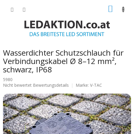
Zum
WARE
Inhalt
springen
Wasserdichter Schutzschlauch für
Verbindungskabel Ø 8–12 mm²,
schwarz, IP68
5980
Die
Nicht bewertet
Bewertungsdetails
Marke:
V-TAC
durchschnittliche
Produktbewertung
ist
0.0
von
5
Sternen.