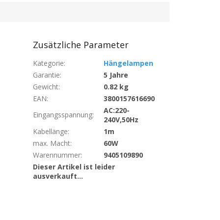
Zusätzliche Parameter
Kategorie
:
Hängelampen
Garantie
:
5 Jahre
Gewicht
:
0.82 kg
EAN
:
3800157616690
AC:220-
Eingangsspannung
:
240V,50Hz
Kabellänge
:
1m
max. Macht
:
60W
Warennummer
:
9405109890
Dieser Artikel ist leider
ausverkauft…