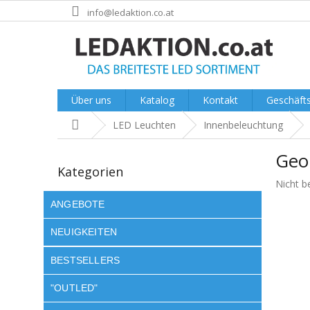
Zum
info@ledaktion.co.at
Inhalt
springen
Über uns
Katalog
Kontakt
Geschäft
Startseite
LED Leuchten
Innenbeleuchtung
S
Geo
e
Kategorien
Kategorien
überspringen
i
Die
Nicht b
t
durchsch
e
ANGEBOTE
Produk
n
ist
NEUIGKEITEN
l
0.0
von
e
BESTSELLERS
5
i
Sternen
s
"OUTLED"
t