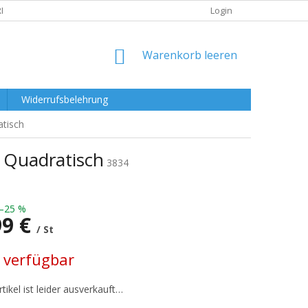
RKLÄRUNG
Login
WARENKORB
Warenkorb leeren
Widerrufsbelehrung
tisch
 Quadratisch
3834
–25 %
99 €
/ St
preis:
 verfügbar
tikel ist leider ausverkauft…