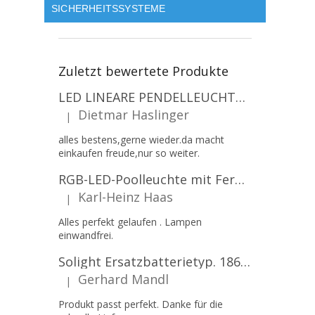
SICHERHEITSSYSTEME
Zuletzt bewertete Produkte
LED LINEARE PENDELLEUCHTE EXECULINE 120CM, 30W, 3750LM, 96°, 4000K, IP20, WEISS [207806]
Dietmar Haslinger
|
Die Produktbewertung beträgt 5 von 5 Sternen.
alles bestens,gerne wieder.da macht
einkaufen freude,nur so weiter.
RGB-LED-Poolleuchte mit Fernbedienung, 12W, 1260lm, PAR56, 12V, 1+1 gratis!
Karl-Heinz Haas
|
Die Produktbewertung beträgt 5 von 5 Sternen.
Alles perfekt gelaufen . Lampen
einwandfrei.
Solight Ersatzbatterietyp. 18650, 3,7 V, Li-Ion, 2200 mAh [WN900]
Gerhard Mandl
|
Die Produktbewertung beträgt 5 von 5 Sternen.
Produkt passt perfekt. Danke für die