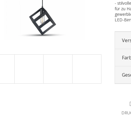
- stilvol
für zu H
gewerbl
LED-Birn
Ver
Far
Ges
DRU