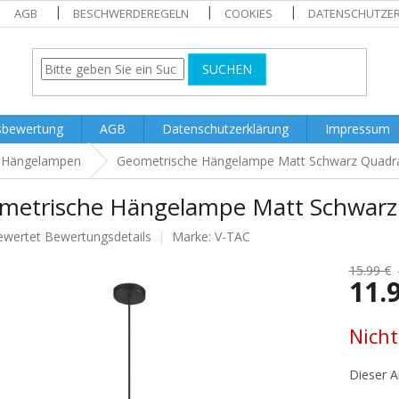
AGB
BESCHWERDEREGELN
COOKIES
DATENSCHUTZE
SUCHEN
sbewertung
AGB
Datenschutzerklärung
Impressum
Hängelampen
Geometrische Hängelampe Matt Schwarz Quadra
metrische Hängelampe Matt Schwarz
ewertet
Bewertungsdetails
Marke:
V-TAC
nittliche
tbewertung
15.99 €
11.
Verkaufs
Nicht
.
Dieser Ar