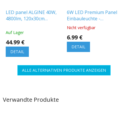
LED panel ALGINE 40W,
6W LED Premium Panel
4800lm, 120x30cm
Einbauleuchte -
[SLI035091NW_PW]
Quadratisch
Nicht verfügbar
Die
Auf Lager
durchschnittliche
6.99 €
Produktbewertung
44.99 €
ist
DETAIL
5.0
DETAIL
von
5
Sternen.
ALLE ALTERNATIVEN PRODUKTE ANZEIGEN
Verwandte Produkte