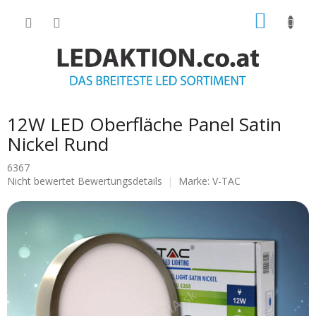
Zum
WARE
Inhalt
springen
12W LED Oberfläche Panel Satin
Nickel Rund
6367
Die
Nicht bewertet
Bewertungsdetails
Marke:
V-TAC
durchschnittliche
Produktbewertung
ist
0.0
von
5
Sternen.