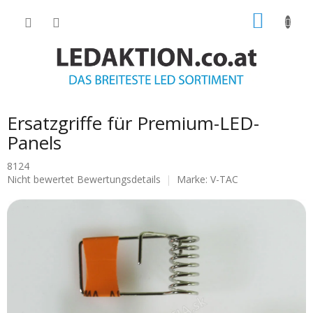
Zum
WARE
Inhalt
springen
Ersatzgriffe für Premium-LED-
Panels
8124
Die
Nicht bewertet
Bewertungsdetails
Marke:
V-TAC
durchschnittliche
Produktbewertung
ist
0.0
von
5
Sternen.