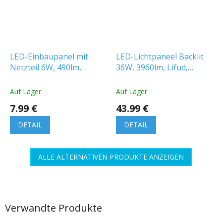
LED-Einbaupanel mit
LED-Lichtpaneel Backlit
Netzteil 6W, 490lm,
36W, 3960lm, Lifud,
quadratisch
60x60cm [WO24-W]
Auf Lager
Auf Lager
7.99 €
43.99 €
DETAIL
DETAIL
ALLE ALTERNATIVEN PRODUKTE ANZEIGEN
Verwandte Produkte