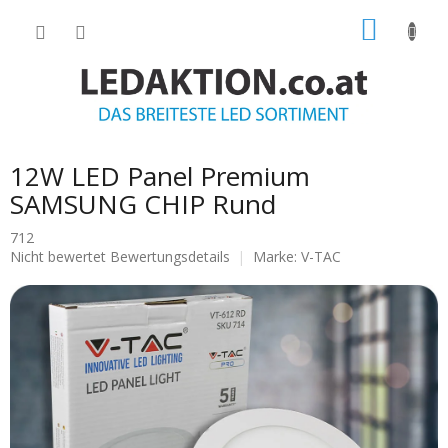
Zum
WARE
Inhalt
springen
12W LED Panel Premium
SAMSUNG CHIP Rund
712
Die
Nicht bewertet
Bewertungsdetails
Marke:
V-TAC
durchschnittliche
Produktbewertung
ist
0.0
von
5
Sternen.