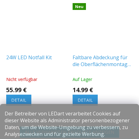
Neu
24W LED Notfall Kit
Faltbare Abdeckung für
die Oberflächenmontage
von LED-Panels
30x120cm an
Nicht verfügbar
Auf Lager
Decke/Wand
55.99 €
14.99 €
[ACC+035098]
DETAIL
DETAIL
Der Betreiber von LEDart verarbeitet Cookies auf
dieser Website als Administrator personenbezogener
Daten, um die Website-Umgebung zu verbessern, zu
ALLE VERWANDTEN PRODUKTE ANZEIGEN
Analysezwecken und für gezielte Werbung.