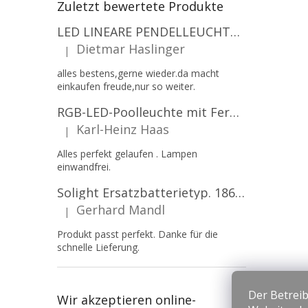
Zuletzt bewertete Produkte
LED LINEARE PENDELLEUCHTE EXECULINE 120CM, 30W, 3750LM, 96°, 4000K, IP20, WEISS [207806]
Dietmar Haslinger
|
Die Produktbewertung beträgt 5 von 5 Sternen.
alles bestens,gerne wieder.da macht
einkaufen freude,nur so weiter.
RGB-LED-Poolleuchte mit Fernbedienung, 12W, 1260lm, PAR56, 12V, 1+1 gratis!
Karl-Heinz Haas
|
Die Produktbewertung beträgt 5 von 5 Sternen.
Alles perfekt gelaufen . Lampen
einwandfrei.
Solight Ersatzbatterietyp. 18650, 3,7 V, Li-Ion, 2200 mAh [WN900]
Gerhard Mandl
|
Die Produktbewertung beträgt 5 von 5 Sternen.
Produkt passt perfekt. Danke für die
schnelle Lieferung.
Der Betreib
Wir akzeptieren online-