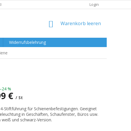
RKLÄRUNG
Login
WARENKORB
Warenkorb leeren
Widerrufsbelehrung
iene
–24 %
99 €
/ St
preis:
4-Stiftführung für Schienenbefestigungen. Geeignet
Beleuchtung in Geschäften, Schaufenster, Büros usw.
ch weiß und schwarz-Version.