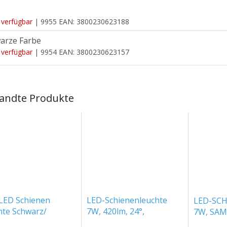
 verfügbar
| 9955
EAN:
3800230623188
arze Farbe
 verfügbar
| 9954
EAN:
3800230623157
andte Produkte
LED Schienen
LED-Schienenleuchte
LED-SC
hte Schwarz/
7W, 420lm, 24°,
7W, SAM
use
SAMSUNG-Chip, weiß
WEISS