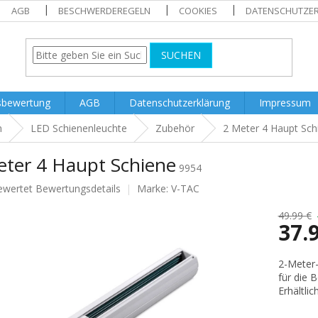
AGB
BESCHWERDEREGELN
COOKIES
DATENSCHUTZE
SUCHEN
sbewertung
AGB
Datenschutzerklärung
Impressum
n
LED Schienenleuchte
Zubehör
2 Meter 4 Haupt Sch
eter 4 Haupt Schiene
9954
ewertet
Bewertungsdetails
Marke:
V-TAC
nittliche
tbewertung
49.99 €
37.
Verkaufs
2-Meter-
für die 
.
Erhältli