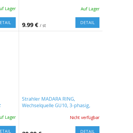
 WEISS
NETZTEIL, GU10, 3-PHASE,
uf Lager
Auf Lager
SCHWARZ [SLIP003046]
ETAIL
DETAIL
9.99 €
/ st
Strahler MADARA RING,
z
Wechselquelle GU10, 3-phasig,
schwarz [SLIP003027]
uf Lager
Nicht verfügbar
ETAIL
DETAIL