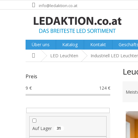
Zum
info@ledaktion.co.at
Inhalt
springen
Über uns
Katalog
Kontakt
Geschäft
Startseite
LED Leuchten
Industriell LED Leuchte
S
Leu
e
Preis
i
P
t
9
€
124
€
r
e
Meist
o
n
d
l
L
u
e
i
k
i
s
t
s
Auf Lager
31
t
s
t