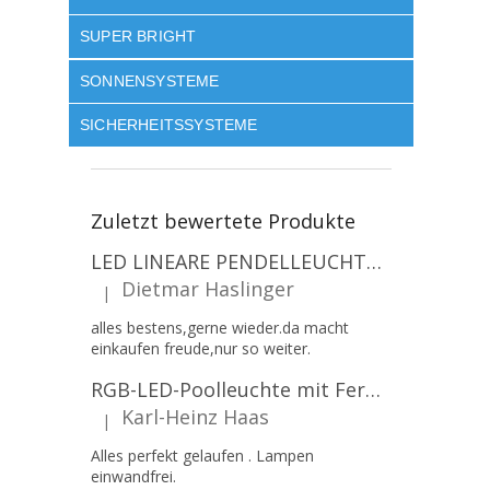
SUPER BRIGHT
SONNENSYSTEME
SICHERHEITSSYSTEME
Zuletzt bewertete Produkte
LED LINEARE PENDELLEUCHTE EXECULINE 120CM, 30W, 3750LM, 96°, 4000K, IP20, WEISS [207806]
Dietmar Haslinger
|
Die Produktbewertung beträgt 5 von 5 Sternen.
alles bestens,gerne wieder.da macht
einkaufen freude,nur so weiter.
RGB-LED-Poolleuchte mit Fernbedienung, 12W, 1260lm, PAR56, 12V, 1+1 gratis!
Karl-Heinz Haas
|
Die Produktbewertung beträgt 5 von 5 Sternen.
Alles perfekt gelaufen . Lampen
einwandfrei.