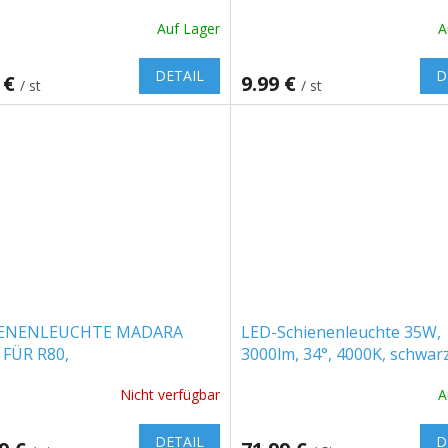
tmittel GU10, 3-phasig,
NETZTEIL, GU10, 3-PHASE,
Auf Lager
A
arz [SLIP003050]
[SLIP003045]
DETAIL
D
 €
9.99 €
/ st
/ st
IENENLEUCHTE MADARA
LED-Schienenleuchte 35W,
 FÜR R80,
3000lm, 34°, 4000K, schwar
ECHSELBARES NETZTEIL
Nicht verfügbar
A
 3-PHASIG, SCHWARZ
P003042]
DETAIL
D