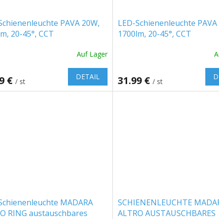
Schienenleuchte PAVA 20W,
LED-Schienenleuchte PAVA
m, 20-45°, CCT
1700lm, 20-45°, CCT
4000/6000K, 3-phasig, weiß
3000/4000/6000K, 3-phasig
Auf Lager
A
033032CCT_PW]
schwarz [SLI033033CCT_P
DETAIL
D
99 €
31.99 €
/ st
/ st
Schienenleuchte MADARA
SCHIENENLEUCHTE MADA
O RING austauschbares
ALTRO AUSTAUSCHBARES