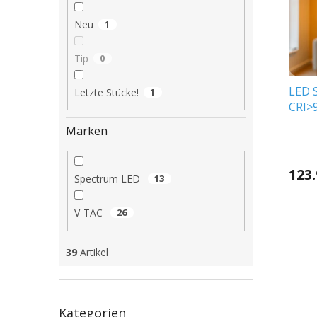
e
o
e
d
r
Neu
1
e
t
r
i
Tip
0
P
e
r
r
LED 
o
u
Letzte Stücke!
1
CRI>9
d
n
2700
u
g
Marken
k
t
e
123
Spectrum LED
13
V-TAC
26
39
Artikel
Kategorien
Kategorien
überspringen