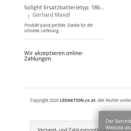
Solight Ersatzbatterietyp. 18650, 3,7 V, Li-Ion, 2200 mAh [WN900]
Gerhard Mandl
|
Die Produktbewertung beträgt 5 von 5 Sternen.
Produkt passt perfekt. Danke für die
schnelle Lieferung.
Wir akzeptieren online-
Zahlungen
F
u
Copyright 2026
LEDAKTION.co.at
. Alle Rechte vorb
ß
z
e
Der Betreib
i
Website al
l
Versand- und Zahlungsoptionen