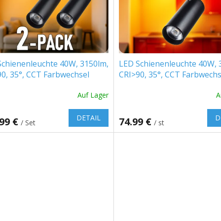
Schienenleuchte 40W, 3150lm,
LED Schienenleuchte 40W, 
0, 35°, CCT Farbwechsel
CRI>90, 35°, CCT Farbwechs
K/4000K/6000K/2-PACK!
2700K/4000K/6000K
Auf Lager
A
DETAIL
D
.99 €
74.99 €
/ Set
/ st