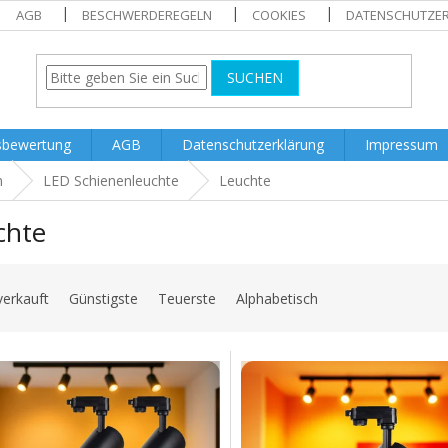
AGB
BESCHWERDEREGELN
COOKIES
DATENSCHUTZE
SUCHEN
sbewertung
AGB
Datenschutzerklärung
Impressum
n
LED Schienenleuchte
Leuchte
chte
verkauft
Günstigste
Teuerste
Alphabetisch