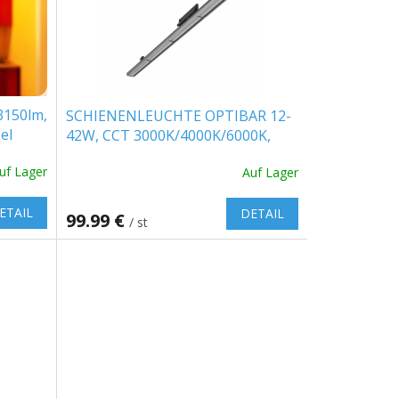
3150lm,
SCHIENENLEUCHTE OPTIBAR 12-
el
42W, CCT 3000K/4000K/6000K,
90°, CRI90 [SLI047400CCT_PW]
uf Lager
Auf Lager
ETAIL
DETAIL
99.99 €
/ st