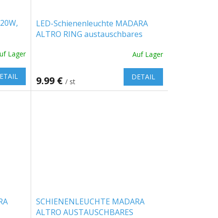
 20W,
LED-Schienenleuchte MADARA
ALTRO RING austauschbares
,
Leuchtmittel GU10, 3-phasig, weiß
uf Lager
Auf Lager
W]
[SLIP003049]
ETAIL
DETAIL
9.99 €
/ st
RA
SCHIENENLEUCHTE MADARA
ALTRO AUSTAUSCHBARES