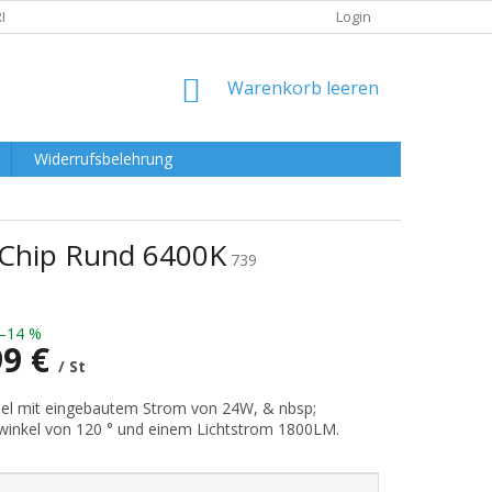
RKLÄRUNG
Login
WARENKORB
Warenkorb leeren
Widerrufsbelehrung
Chip Rund 6400K
739
–14 %
99 €
/ St
preis:
el mit eingebautem Strom von 24W, & nbsp;
winkel von 120 ° und einem Lichtstrom 1800LM.