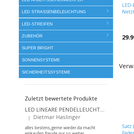
LED-
Netzt
LED STRASSENBELEUCHTUNG
quadr
LED-STREIFEN
29.9
ZUBEHÖR
SUPER BRIGHT
SONNENSYSTEME
Verw
SICHERHEITSSYSTEME
Zuletzt bewertete Produkte
LED LINEARE PENDELLEUCHTE EXECULINE 120CM, 30W, 3750LM, 96°, 4000K, IP20, WEISS [207806]
Dietmar Haslinger
|
Die Produktbewertung beträgt 5 von 5 Sternen.
Satz 
alles bestens,gerne wieder.da macht
Feder
einkaufen freude,nur so weiter.