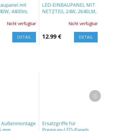
aupanel mit
LED-EINBAUPANEL MIT
 40W, 4400lm,
NETZTEIL 24W, 2640LM,
m
HINTERGRUNDBELEUCHTUNG,
Nicht verfügbar
Nicht verfügbar
QUADRATISCH
12.99 €
DETAIL
DETAIL
Nächstes
Produkt
ür Außenmontage
Ersatzgriffe für
95 mm
Premium-LED-Panels