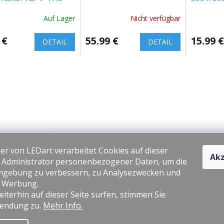
en
Auf Lager
Nicht verfügbar
 €
55.99 €
15.99 €
DETAIL
DETAIL
er von LEDart verarbeitet Cookies auf dieser
Akz
s Administrator personenbezogener Daten, um die
gebung zu verbessern, zu Analysezwecken und
e Werbung.
iterhin auf dieser Seite surfen, stimmen Sie
endung zu.
Mehr Info.