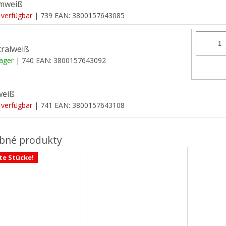
mweiß
 verfügbar
| 739
EAN:
3800157643085
ralweiß
Lager
| 740
EAN:
3800157643092
weiß
 verfügbar
| 741
EAN:
3800157643108
te Stücke!