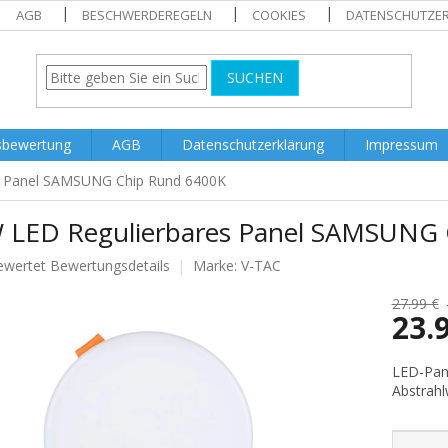
AGB
BESCHWERDEREGELN
COOKIES
DATENSCHUTZE
SUCHEN
sbewertung
AGB
Datenschutzerklärung
Impressum
s Panel SAMSUNG Chip Rund 6400K
 LED Regulierbares Panel SAMSUNG 
ewertet
Bewertungsdetails
Marke:
V-TAC
nittliche
tbewertung
27.99 €
23.
Verkaufs
LED-Pan
Abstrahl
.