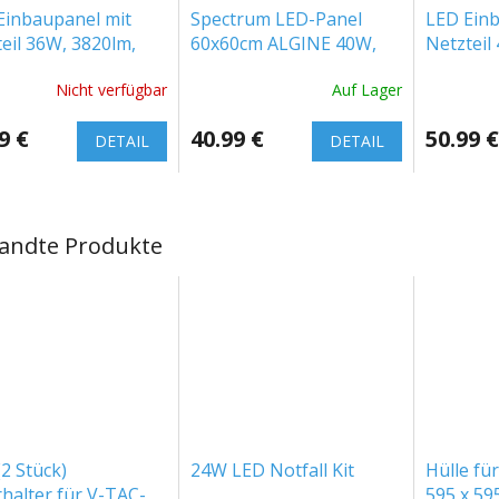
Einbaupanel mit
Spectrum LED-Panel
LED Einb
eil 36W, 3820lm,
60x60cm ALGINE 40W,
Netzteil
atisch
3400lm, 120°
120x30c
Nicht verfügbar
Auf Lager
9 €
40.99 €
50.99 €
DETAIL
DETAIL
andte Produkte
(2 Stück)
24W LED Notfall Kit
Hülle f
halter für V-TAC-
595 x 5