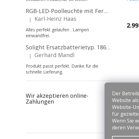
Platt
RGB-LED-Poolleuchte mit Fernbedienung, 12W, 1260lm, PAR56, 12V, 1+1 gratis!
Karl-Heinz Haas
|
Die Produktbewertung beträgt 5 von 5 Sternen.
2.99
Alles perfekt gelaufen . Lampen
einwandfrei.
Solight Ersatzbatterietyp. 18650, 3,7 V, Li-Ion, 2200 mAh [WN900]
Gerhard Mandl
|
Die Produktbewertung beträgt 5 von 5 Sternen.
Produkt passt perfekt. Danke für die
schnelle Lieferung.
Der Betreib
Wir akzeptieren online-
Website al
Zahlungen
Website-Um
für gezielt
Wenn Sie we
deren Verw
F