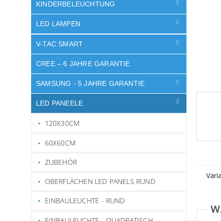
e
KINDERBELEUCHTUNG
LED LAMPEN
V-TAC SMART
CREE – 6 JAHRE GARANTIE
SAMSUNG - 5 JAHRE GARANTIE
LED PANEELE
120X30CM
60X60CM
ZUBEHÖR
Vari
OBERFLÄCHEN LED PANELS RUND
EINBAULEUCHTE - RUND
EINBAULEUCHTE - QUADRATISCH