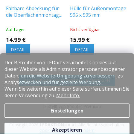
Faltbare Abdeckung für
Hülle für Außenmontage
die Oberflächenmontage
595 x 595 mm
von LED-Panels
30x120cm an
Auf Lager
Nicht verfügbar
Decke/Wand
14.99 €
15.99 €
[ACC+035098]
DETAIL
DETAIL
Der Betreiber von LEDart verarbeitet Cookies auf
dieser Website als Administrator personenbezogener
Daten, um die Website-Umgebung zu verbessern, zu
ALLE VERWANDTEN PRODUKTE ANZEIGEN
Analysezwecken und für gezielte Werbung.
Wenn Sie weiterhin auf dieser Seite surfen, stimmen Sie
F
deren Verwendung zu.
Mehr Info.
u
Erstellt von Shoptet Premium
ß
Einstellungen
z
e
Copyright 2026
LEDAKTION.co.at
. Alle Rechte vorbehalten.
i
Akzeptieren
Cookie-Einstellungen ändern
l