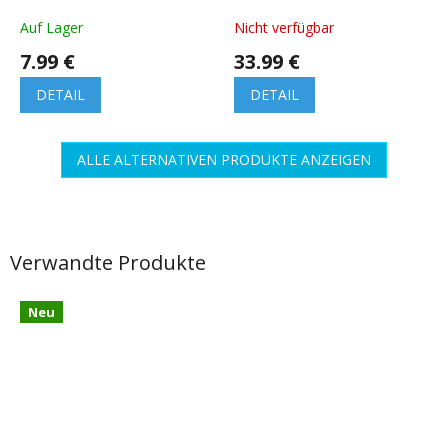
Backlit, rund, SAMSUNG-
595x595mm, 2in1
Chip, 1+1 gratis!
Auf Lager
Nicht verfügbar
7.99 €
33.99 €
DETAIL
DETAIL
ALLE ALTERNATIVEN PRODUKTE ANZEIGEN
Verwandte Produkte
Neu