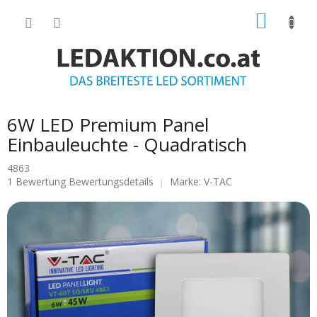
Zum
WARE
Inhalt
springen
6W LED Premium Panel
Einbauleuchte - Quadratisch
4863
Die
1 Bewertung
Bewertungsdetails
Marke:
V-TAC
durchschnittliche
Produktbewertung
ist
5.0
von
5
Sternen.