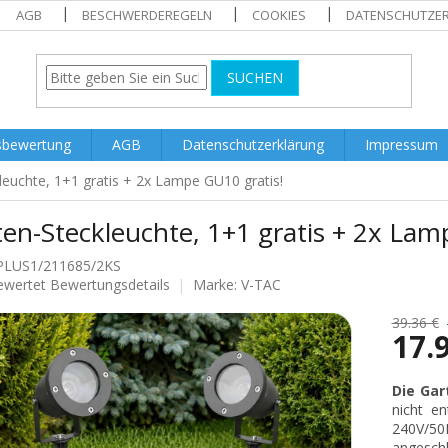
AGB
BESCHWERDEREGELN
COOKIES
DATENSCHUTZE
SUCHEN
sbewertung
AGB
Datenschutzerklärung
Impressum
leuchte, 1+1 gratis + 2x Lampe GU10 gratis!
en-Steckleuchte, 1+1 gratis + 2x Lam
PLUS1/211685/2KS
ewertet
Bewertungsdetails
Marke:
V-TAC
nittliche
tbewertung
39.36 €
17.
Verkaufs
Die Gar
nicht e
.
240V/5
angesch