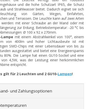
umgehäuse und die hohe Schutzart IP65, die Schutz
aub und Strahlwasser bietet. Dadurch eignet sie sich
leuchtung von Gärten, Wegen, Einfahrten,
chen und Terrassen. Die Leuchte kann auf zwei Arten
t werden: mit einer Schraube an der Wand oder mit
rlängerung zur Erdung. Betriebstemperatur: -20 °C bis
 Abmessungen: Ø 100 x 92 x 270mm.
D-Lampe
mit einem Abstrahlwinkel von 100°, einem
rom von 400lm und hoher Lichtausbeute ist mit
tigen SMD-Chips mit einer Lebensdauer von bis zu
tunden ausgestattet und bietet eine Energieersparnis
 zu 80%. Die Lampe hat einen GU10-Sockel und eine
g von 4,5W, was der Leistung einer herkömmlichen
birne entspricht.
is gilt für 2 Leuchten und 2 GU10-
Lampen
!
sand- und Zahlungsoptionen
btemperaturen