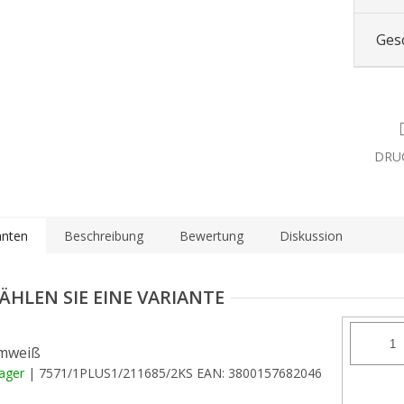
Ges
DRU
anten
Beschreibung
Bewertung
Diskussion
mweiß
Lager
| 7571/1PLUS1/211685/2KS
EAN:
3800157682046