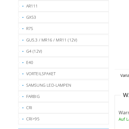
AR111
GX53
R7S
GU5.3 / MR16 / MR11 (12V)
G4 (12V)
E40
VORTEILSPAKET
Vari
SAMSUNG LED-LAMPEN
FARBIG
CRI
War
CRI>95
Auf 