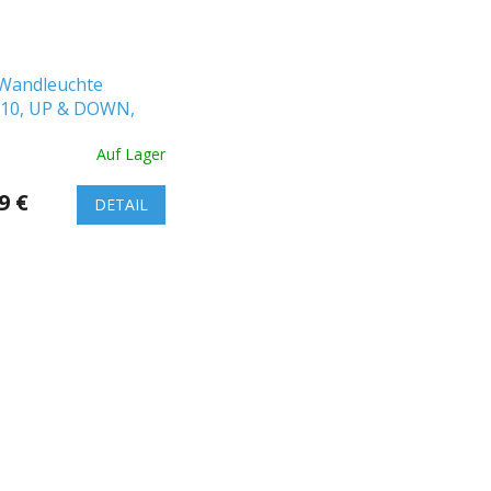
Wandleuchte
10, UP & DOWN,
inium, IP44
Auf Lager
9 €
DETAIL