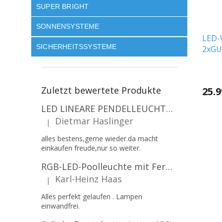
SUPER BRIGHT
SONNENSYSTEME
LED-
SICHERHEITSSYSTEME
2xGU
Alum
Zuletzt bewertete Produkte
25.9
LED LINEARE PENDELLEUCHTE EXECULINE 120CM, 30W, 3750LM, 96°, 4000K, IP20, WEISS [207806]
Dietmar Haslinger
|
Die Produktbewertung beträgt 5 von 5 Sternen.
alles bestens,gerne wieder.da macht
einkaufen freude,nur so weiter.
RGB-LED-Poolleuchte mit Fernbedienung, 12W, 1260lm, PAR56, 12V, 1+1 gratis!
Karl-Heinz Haas
|
Die Produktbewertung beträgt 5 von 5 Sternen.
Alles perfekt gelaufen . Lampen
einwandfrei.