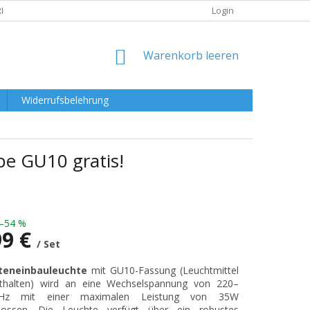
RKLÄRUNG
Login
WARENKORB
Warenkorb leeren
Widerrufsbelehrung
pe GU10 gratis!
–54 %
99 €
/ Set
preis:
teneinbauleuchte
mit GU10-Fassung (Leuchtmittel
nthalten) wird an eine Wechselspannung von 220–
0Hz mit einer maximalen Leistung von 35W
lossen. Die Leuchte verfügt über ein robustes