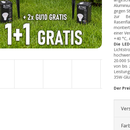
Alumini
gegen St
zur Be
Rasenflä
montier
einer Ve
+40 °C,
Die LE
Lichtst
hochwer
20.000 S
von bis
Leistun
35W-Glüh
Der Pre
Ver
Far