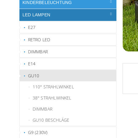
e
KINDERBELEUCHTUNG
LED LAMPEN
E27
RETRO LED
DIMMBAR
E14
GU10
110° STRAHLWINKEL
38° STRAHLWINKEL
DIMMBAR
GU10 BESCHLÄGE
G9 (230V)