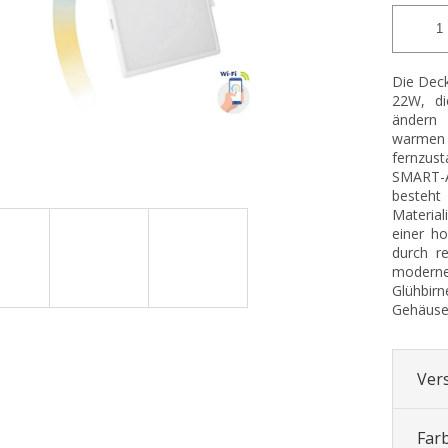
Die Dec
22W, di
ändern 
warmen 
fernzus
SMART-
besteh
Material
einer ho
durch r
moderne
Glühbirn
Gehäuse,
Ver
Far