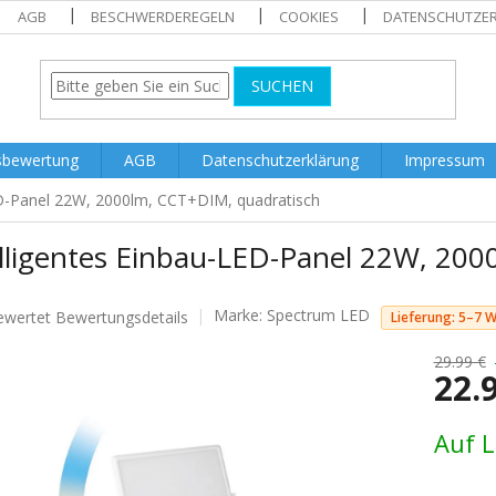
AGB
BESCHWERDEREGELN
COOKIES
DATENSCHUTZE
SUCHEN
sbewertung
AGB
Datenschutzerklärung
Impressum
ED-Panel 22W, 2000lm, CCT+DIM, quadratisch
elligentes Einbau-LED-Panel 22W, 200
Marke:
Spectrum LED
ewertet
Bewertungsdetails
Lieferung: 5–7 
nittliche
tbewertung
29.99 €
22.
Verkaufs
Auf 
.