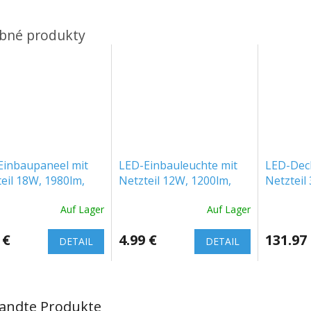
Einbaupaneel mit
LED-Einbauleuchte mit
LED-Dec
eil 18W, 1980lm,
Netzteil 12W, 1200lm,
Netzteil
it, Farbwechsel
Hintergrundbeleuchtung,
Backlit,
Auf Lager
Auf Lager
K/4000 K/6500 K,
rund, 1+1 gratis!
gratis! 
 €
4.99 €
131.97
DETAIL
DETAIL
andte Produkte