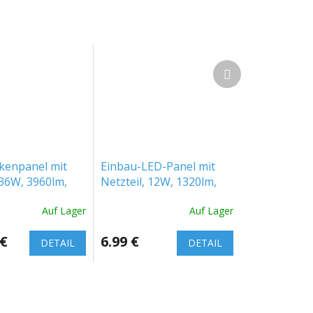
Nächstes
Produkt
kenpanel mit
Einbau-LED-Panel mit
 36W, 3960lm,
Netzteil, 12W, 1320lm,
 60x60cm, 3+2
Farbwechsel
Auf Lager
Auf Lager
[WO24-W]
3000K/4000K/6500K,
quadratisch
 €
6.99 €
DETAIL
DETAIL