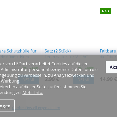
Neu
are Schutzhülle für
Satz (2 Stück)
Faltbare
ele 60x60, Höhe
Federhalter für V-TAC-
die Obe
 weiß [EC20342]
Platten
von LED
er von LEDart verarbeitet Cookies auf dieser
Akz
Auf Lager
Auf Lager
30x120c
s Administrator personenbezogener Daten, um die
Decke/W
gebung zu verbessern, zu Analysezwecken und
9 €
2.99 €
14.99 €
[ACC+03
DETAIL
DETAIL
e Werbung.
iterhin auf dieser Seite surfen, stimmen Sie
endung zu.
Mehr Info.
ungen
ehalten.
Cookie-Einstellungen ändern