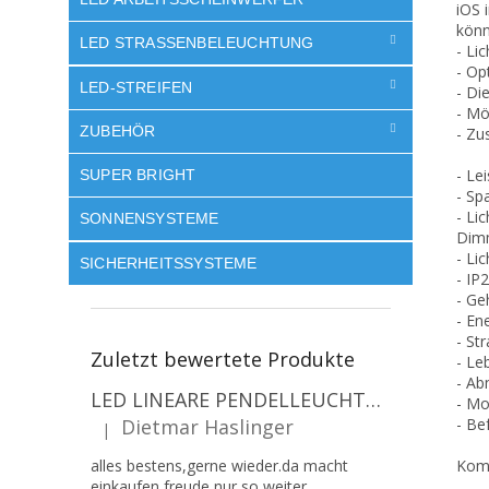
iOS 
könn
LED STRASSENBELEUCHTUNG
- Li
- Op
LED-STREIFEN
- Di
- Mö
ZUBEHÖR
- Zu
- Le
SUPER BRIGHT
- Sp
- Li
SONNENSYSTEME
Dim
- Li
SICHERHEITSSYSTEME
- IP
- Ge
- En
- St
Zuletzt bewertete Produkte
- Le
- Ab
LED LINEARE PENDELLEUCHTE EXECULINE 120CM, 30W, 3750LM, 96°, 4000K, IP20, WEISS [207806]
- Mo
Dietmar Haslinger
- Be
|
Die Produktbewertung beträgt 5 von 5 Sternen.
alles bestens,gerne wieder.da macht
Komm
einkaufen freude,nur so weiter.