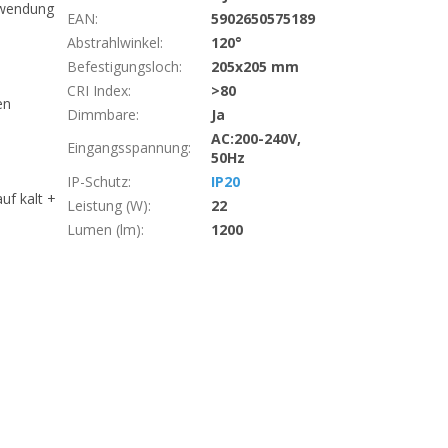
nwendung
EAN
:
5902650575189
Abstrahlwinkel
:
120°
Befestigungsloch
:
205x205 mm
CRI Index
:
>80
en
Dimmbare
:
Ja
AC:200-240V,
Eingangsspannung
:
50Hz
IP-Schutz
:
IP20
uf kalt +
Leistung (W)
:
22
Lumen (lm)
:
1200