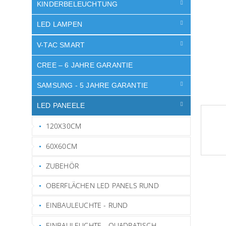
e
KINDERBELEUCHTUNG
LED LAMPEN
V-TAC SMART
CREE – 6 JAHRE GARANTIE
SAMSUNG - 5 JAHRE GARANTIE
LED PANEELE
120X30CM
60X60CM
ZUBEHÖR
OBERFLÄCHEN LED PANELS RUND
EINBAULEUCHTE - RUND
EINBAULEUCHTE - QUADRATISCH