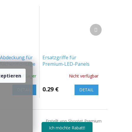
Nächstes
Produkt
 Abdeckung für
Ersatzgriffe für
rflächenmontage
Premium-LED-Panels
-Panels
eptieren
Auf Lager
Nicht verfügbar
m an
and
0.29 €
5098]
DETAIL
DETAIL
Erstellt von Shoptet Premium
Ich möchte Rabatt!