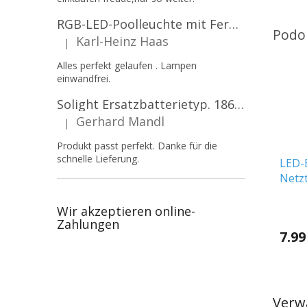
RGB-LED-Poolleuchte mit Fernbedienung, 12W, 1260lm, PAR56, 12V, 1+1 gratis!
Karl-Heinz Haas
|
Die Produktbewertung beträgt 5 von 5 Sternen.
Alles perfekt gelaufen . Lampen
einwandfrei.
Solight Ersatzbatterietyp. 18650, 3,7 V, Li-Ion, 2200 mAh [WN900]
Gerhard Mandl
|
Die Produktbewertung beträgt 5 von 5 Sternen.
Produkt passt perfekt. Danke für die
schnelle Lieferung.
LED-
Netzt
Backl
3000 
Wir akzeptieren online-
Zahlungen
rund
7.99
Verw