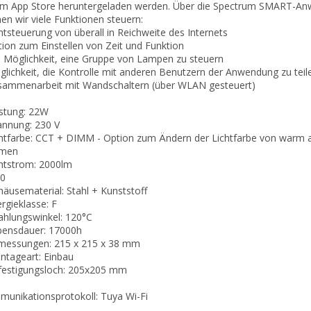
im App Store heruntergeladen werden. Über die Spectrum SMART-A
en wir viele Funktionen steuern:
chtsteuerung von überall in Reichweite des Internets
tion zum Einstellen von Zeit und Funktion
e Möglichkeit, eine Gruppe von Lampen zu steuern
glichkeit, die Kontrolle mit anderen Benutzern der Anwendung zu teil
sammenarbeit mit Wandschaltern (über WLAN gesteuert)
istung: 22W
annung: 230 V
chtfarbe: CCT + DIMM - Option zum Ändern der Lichtfarbe von warm a
men
chtstrom: 2000lm
20
häusematerial: Stahl + Kunststoff
ergieklasse: F
rahlungswinkel: 120°C
bensdauer: 17000h
messungen: 215 x 215 x 38 mm
ntageart: Einbau
festigungsloch: 205x205 mm
unikationsprotokoll: Tuya Wi-Fi