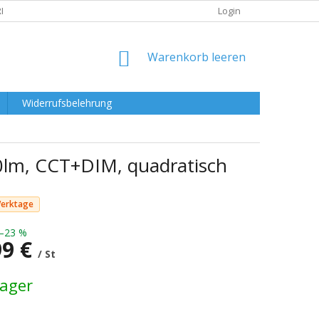
RKLÄRUNG
Login
WARENKORB
Warenkorb leeren
Widerrufsbelehrung
0lm, CCT+DIM, quadratisch
Werktage
–23 %
99 €
/ St
preis:
Lager