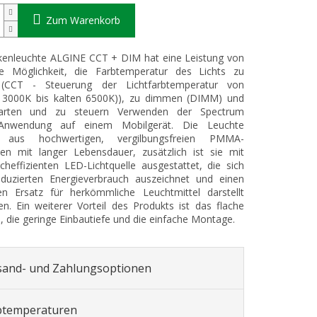
Zum Warenkorb
kenleuchte ALGINE CCT + DIM hat eine Leistung von
e Möglichkeit, die Farbtemperatur des Lichts zu
(CCT - Steuerung der Lichtfarbtemperatur von
3000K bis kalten 6500K)), zu dimmen (DIMM) und
tarten und zu steuern Verwenden der Spectrum
Anwendung auf einem Mobilgerät. Die Leuchte
t aus hochwertigen, vergilbungsfreien PMMA-
ien mit langer Lebensdauer, zusätzlich ist sie mit
cheffizienten LED-Lichtquelle ausgestattet, die sich
eduzierten Energieverbrauch auszeichnet und einen
n Ersatz für herkömmliche Leuchtmittel darstellt
en. Ein weiterer Vorteil des Produkts ist das flache
 die geringe Einbautiefe und die einfache Montage.
sand- und Zahlungsoptionen
btemperaturen