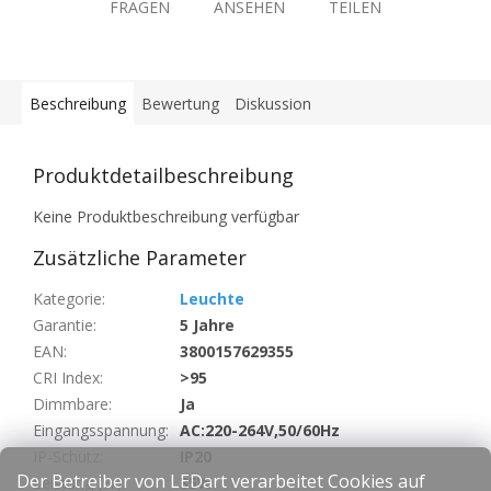
FRAGEN
ANSEHEN
TEILEN
Beschreibung
Bewertung
Diskussion
Produktdetailbeschreibung
Keine Produktbeschreibung verfügbar
Zusätzliche Parameter
Kategorie
:
Leuchte
Garantie
:
5 Jahre
EAN
:
3800157629355
CRI Index
:
>95
Dimmbare
:
Ja
Eingangsspannung
:
AC:220-264V,50/60Hz
IP-Schutz
:
IP20
Der Betreiber von LEDart verarbeitet Cookies auf
Leistung (W)
:
35W