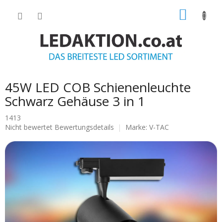
Zum
WARE
Inhalt
springen
45W LED COB Schienenleuchte
Schwarz Gehäuse 3 in 1
1413
Die
Nicht bewertet
Bewertungsdetails
Marke:
V-TAC
durchschnittliche
Produktbewertung
ist
0.0
von
5
Sternen.