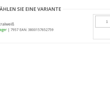
ralweiß
Lager
| 7957
EAN:
3800157652759