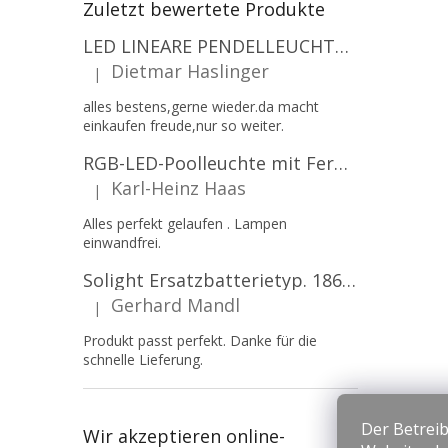
Zuletzt bewertete Produkte
LED LINEARE PENDELLEUCHTE EXECULINE 120CM, 30W, 3750LM, 96°, 4000K, IP20, WEISS [207806]
Dietmar Haslinger
|
Die Produktbewertung beträgt 5 von 5 Sternen.
alles bestens,gerne wieder.da macht
einkaufen freude,nur so weiter.
RGB-LED-Poolleuchte mit Fernbedienung, 12W, 1260lm, PAR56, 12V, 1+1 gratis!
Karl-Heinz Haas
|
Die Produktbewertung beträgt 5 von 5 Sternen.
Alles perfekt gelaufen . Lampen
einwandfrei.
Solight Ersatzbatterietyp. 18650, 3,7 V, Li-Ion, 2200 mAh [WN900]
Gerhard Mandl
|
Die Produktbewertung beträgt 5 von 5 Sternen.
Produkt passt perfekt. Danke für die
schnelle Lieferung.
Der Betreib
Wir akzeptieren online-