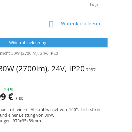
RKLÄRUNG
Login
WARENKORB
Warenkorb leeren
Widerrufsbelehrung
nlicht 30W (2700lm), 24V, IP20
 30W (2700lm), 24V, IP20
7957
–24 %
99 €
/ St
preis:
pe mit einem Abstrahlwinkel von 100°, Lichtstrom
und einer Leistung von 30W.
ngen: 970x35x59mm.