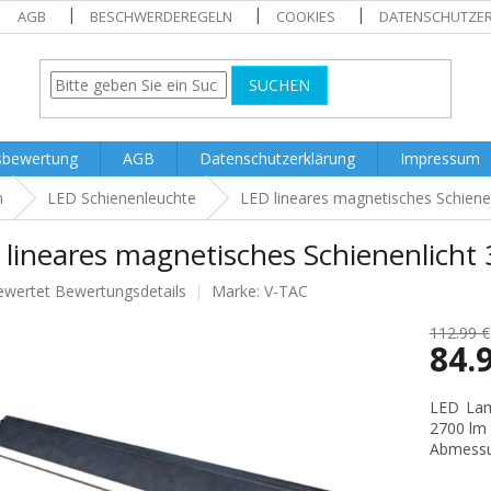
AGB
BESCHWERDEREGELN
COOKIES
DATENSCHUTZE
SUCHEN
sbewertung
AGB
Datenschutzerklärung
Impressum
n
LED Schienenleuchte
LED lineares magnetisches Schiene
lineares magnetisches Schienenlicht
ewertet
Bewertungsdetails
Marke:
V-TAC
nittliche
tbewertung
112.99 €
84.
Verkaufs
LED Lam
2700 lm 
.
Abmessu