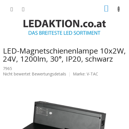
Zum
WARE
Inhalt
springen
LED-Magnetschienenlampe 10x2W,
24V, 1200lm, 30°, IP20, schwarz
7965
Die
Nicht bewertet
Bewertungsdetails
Marke:
V-TAC
durchschnittliche
Produktbewertung
ist
0.0
von
5
Sternen.