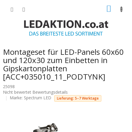
Zum
WARE
Inhalt
springen
Montageset für LED-Panels 60x60
und 120x30 zum Einbetten in
Gipskartonplatten
[ACC+035010_11_PODTYNK]
25098
Die
Nicht bewertet
Bewertungsdetails
durchschnittliche
Marke:
Spectrum LED
Lieferung: 5–7 Werktage
Produktbewertung
ist
0.0
von
5
Sternen.