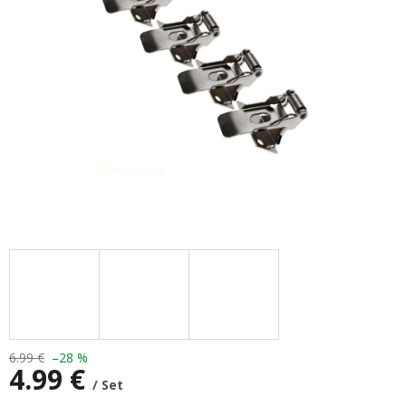
6.99 €
–28 %
4.99 €
/ Set