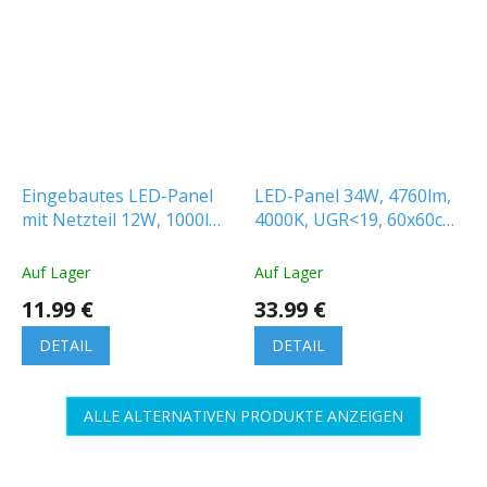
Eingebautes LED-Panel
LED-Panel 34W, 4760lm,
mit Netzteil 12W, 1000lm,
4000K, UGR<19, 60x60cm
CCT/, 2-PACK!
[205833]
[SLI043007CCT_PW]
Auf Lager
Auf Lager
11.99 €
33.99 €
DETAIL
DETAIL
ALLE ALTERNATIVEN PRODUKTE ANZEIGEN