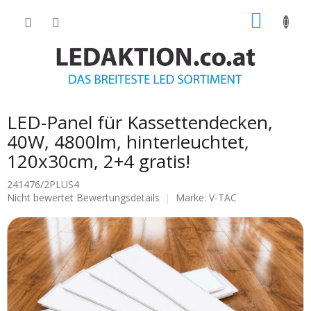
Zum
WARE
Inhalt
springen
LED-Panel für Kassettendecken,
40W, 4800lm, hinterleuchtet,
120x30cm, 2+4 gratis!
241476/2PLUS4
Die
Nicht bewertet
Bewertungsdetails
Marke:
V-TAC
durchschnittliche
Produktbewertung
ist
0.0
von
5
Sternen.