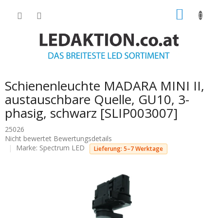
Zum
WARE
Inhalt
springen
Schienenleuchte MADARA MINI II,
austauschbare Quelle, GU10, 3-
phasig, schwarz [SLIP003007]
25026
Die
Nicht bewertet
Bewertungsdetails
durchschnittliche
Marke:
Spectrum LED
Lieferung: 5–7 Werktage
Produktbewertung
ist
0.0
von
5
Sternen.