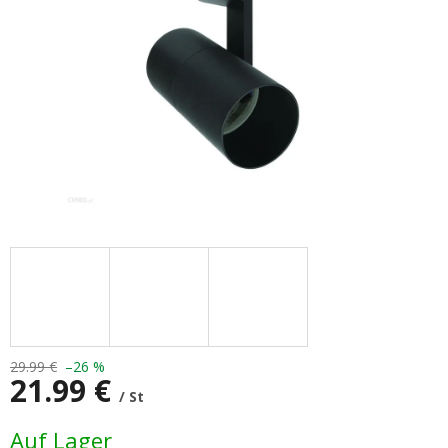
29.99 €
–26 %
21.99 €
/ St
Verkaufspreis:
Auf Lager