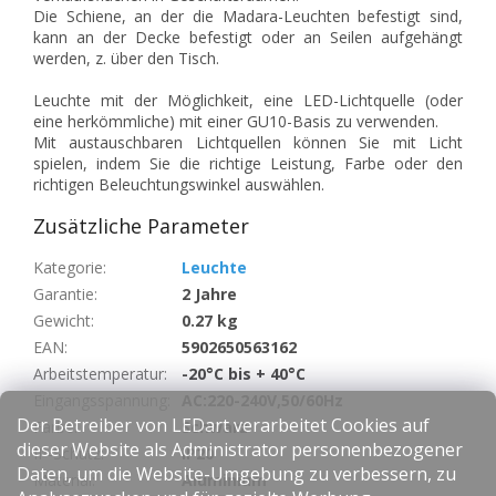
Die Schiene, an der die Madara-Leuchten befestigt sind,
kann an der Decke befestigt oder an Seilen aufgehängt
werden, z. über den Tisch.
Leuchte mit der Möglichkeit, eine LED-Lichtquelle (oder
eine herkömmliche) mit einer GU10-Basis zu verwenden.
Mit austauschbaren Lichtquellen können Sie mit Licht
spielen, indem Sie die richtige Leistung, Farbe oder den
richtigen Beleuchtungswinkel auswählen.
Zusätzliche Parameter
Kategorie
:
Leuchte
Garantie
:
2 Jahre
Gewicht
:
0.27 kg
EAN
:
5902650563162
Arbeitstemperatur
:
-20°C bis + 40°C
Eingangsspannung
:
AC:220-240V,50/60Hz
Der Betreiber von LEDart verarbeitet Cookies auf
Farbe
:
Schwarz
dieser Website als Administrator personenbezogener
IP-Schutz
:
IP20
Daten, um die Website-Umgebung zu verbessern, zu
Material
:
Aluminium