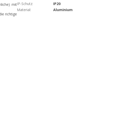
IP-Schutz
:
IP20
liche) mit
Material
:
Aluminium
ie richtige