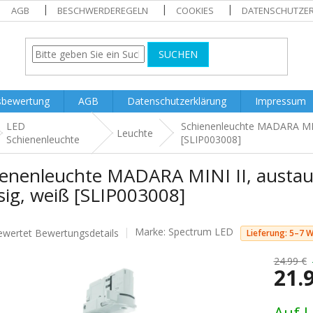
AGB
BESCHWERDEREGELN
COOKIES
DATENSCHUTZE
SUCHEN
sbewertung
AGB
Datenschutzerklärung
Impressum
LED
Schienenleuchte MADARA MINI
Leuchte
Schienenleuchte
[SLIP003008]
ienenleuchte MADARA MINI II, austau
sig, weiß [SLIP003008]
Marke:
Spectrum LED
ewertet
Bewertungsdetails
Lieferung: 5–7 
nittliche
tbewertung
24.99 €
21.
Verkaufs
Auf 