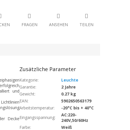
CKEN
FRAGEN
ANSEHEN
TEILEN
Zusätzliche Parameter
eiphasigen
Kategorie
:
Leuchte
erfolgreich
Garantie
:
2 Jahre
lliert und
Gewicht
:
0.27 kg
EAN
:
5902650563179
Lichtlinien
ungslösung
Arbeitstemperatur
:
-20°C bis + 40°C
AC:220-
Eingangsspannung
:
 der Decke
240V,50/60Hz
Farbe
:
Weiß