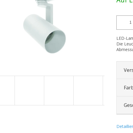
.
LED-Lam
Die Leuc
Abmessu
Ver
Far
Ges
Detailli