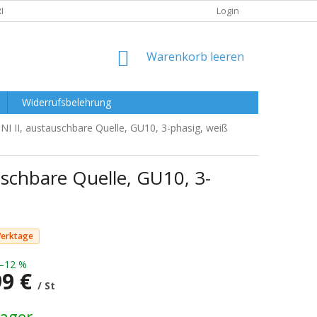
RKLÄRUNG
Login
WARENKORB
Warenkorb leeren
Widerrufsbelehrung
 II, austauschbare Quelle, GU10, 3-phasig, weiß
schbare Quelle, GU10, 3-
Werktage
–12 %
99 €
/ St
preis:
Lager