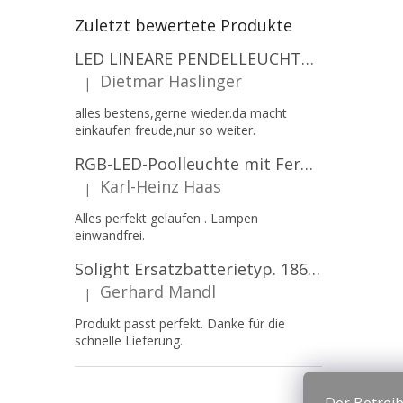
Zuletzt bewertete Produkte
LED LINEARE PENDELLEUCHTE EXECULINE 120CM, 30W, 3750LM, 96°, 4000K, IP20, WEISS [207806]
Dietmar Haslinger
|
Die Produktbewertung beträgt 5 von 5 Sternen.
alles bestens,gerne wieder.da macht
einkaufen freude,nur so weiter.
RGB-LED-Poolleuchte mit Fernbedienung, 12W, 1260lm, PAR56, 12V, 1+1 gratis!
Karl-Heinz Haas
|
Die Produktbewertung beträgt 5 von 5 Sternen.
Alles perfekt gelaufen . Lampen
einwandfrei.
Solight Ersatzbatterietyp. 18650, 3,7 V, Li-Ion, 2200 mAh [WN900]
Gerhard Mandl
|
Die Produktbewertung beträgt 5 von 5 Sternen.
Produkt passt perfekt. Danke für die
schnelle Lieferung.