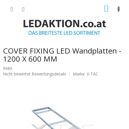
Zum
WARE
Inhalt
springen
COVER FIXING LED Wandplatten -
1200 X 600 MM
9989
Die
Nicht bewertet
Bewertungsdetails
Marke:
V-TAC
durchschnittliche
Produktbewertung
ist
0.0
von
5
Sternen.