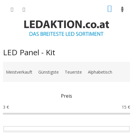
Zum
WARE
Inhalt
springen
LED Panel - Kit
P
r
Meistverkauft
Günstigste
Teuerste
Alphabetisch
o
d
u
Preis
k
t
3
€
15
€
s
o
r
t