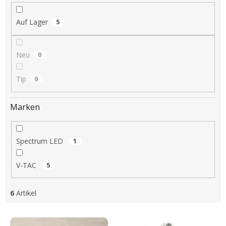
i
e
Auf Lager
5
r
u
n
Neu
0
g
Tip
0
Marken
Spectrum LED
1
V-TAC
5
6
Artikel
L