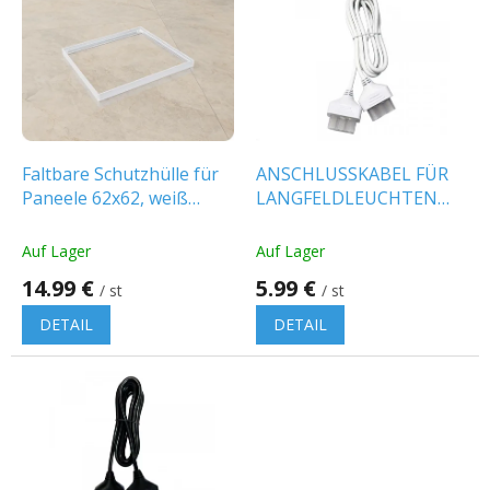
i
s
t
e
d
e
r
P
Faltbare Schutzhülle für
ANSCHLUSSKABEL FÜR
r
Paneele 62x62, weiß
LANGFELDLEUCHTEN
o
[ACC+035070_FRAME]
2M, 3X0,75MM², WEISS
d
Auf Lager
Auf Lager
u
14.99 €
5.99 €
k
/ st
/ st
t
DETAIL
DETAIL
e