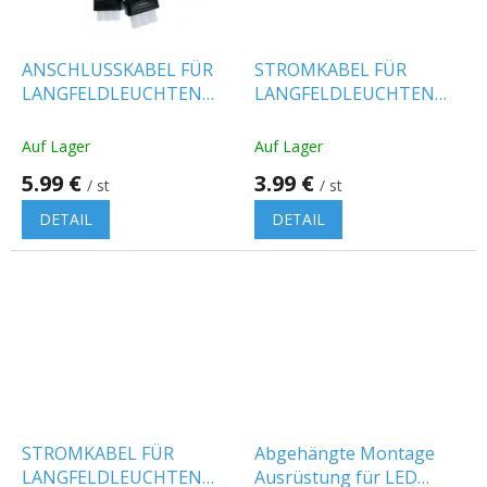
ANSCHLUSSKABEL FÜR
STROMKABEL FÜR
LANGFELDLEUCHTEN
LANGFELDLEUCHTEN
2M, 3X0,75MM²,
1,5M, 3X0,75MM², WEISS
SCHWARZ
Auf Lager
Auf Lager
5.99 €
3.99 €
/ st
/ st
DETAIL
DETAIL
STROMKABEL FÜR
Abgehängte Montage
LANGFELDLEUCHTEN
Ausrüstung für LED