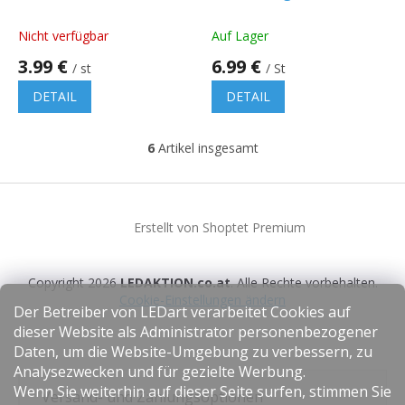
1,5M, 3X0,75MM²,
Panele
SCHWARZ
Nicht verfügbar
Auf Lager
3.99 €
6.99 €
/ st
/ St
DETAIL
DETAIL
6
Artikel insgesamt
S
t
e
F
u
u
e
Erstellt von Shoptet Premium
ß
r
z
e
e
l
Copyright 2026
LEDAKTION.co.at
. Alle Rechte vorbehalten.
i
e
Cookie-Einstellungen ändern
l
m
Der Betreiber von LEDart verarbeitet Cookies auf
e
e
dieser Website als Administrator personenbezogener
n
Daten, um die Website-Umgebung zu verbessern, zu
t
Analysezwecken und für gezielte Werbung.
e
Wenn Sie weiterhin auf dieser Seite surfen, stimmen Sie
d
Versand- und Zahlungsoptionen