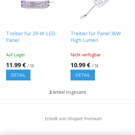
t
e
d
e
r
P
Treiber für 29-W-LED-
Treiber für Panel 36W
r
Panel
High Lumen
o
d
Auf Lager
Nicht verfügbar
u
11.99 €
10.99 €
k
/ St
/ St
t
DETAIL
DETAIL
e
2
Artikel insgesamt
S
t
e
F
u
u
e
Erstellt von Shoptet Premium
ß
r
z
e
e
l