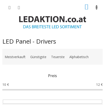
Zum
WARE
Inhalt
springen
LED Panel - Drivers
P
r
Meistverkauft
Günstigste
Teuerste
Alphabetisch
o
d
u
Preis
k
t
10
€
12
€
s
o
r
t