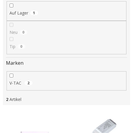
i
e
Auf Lager
1
r
u
n
Neu
0
g
Tip
0
Marken
V-TAC
2
2
Artikel
L
i
s