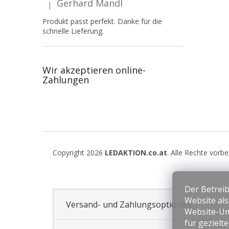
Gerhard Mandl
|
Die Produktbewertung beträgt 5 von 5 Sternen.
Produkt passt perfekt. Danke für die
schnelle Lieferung.
Wir akzeptieren online-
Zahlungen
F
u
Copyright 2026
LEDAKTION.co.at
. Alle Rechte vorb
ß
z
e
Der Betreib
i
Website al
l
Versand- und Zahlungsoptionen
Website-Um
e
für gezielt