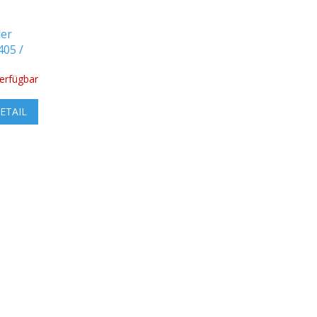
der
05 /
verfügbar
ETAIL