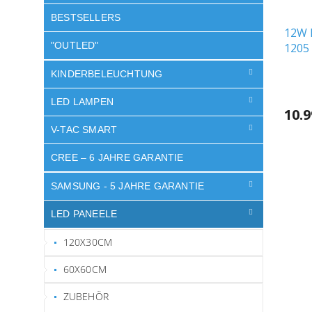
BESTSELLERS
12W 
"OUTLED"
1205
KINDERBELEUCHTUNG
LED LAMPEN
10.
V-TAC SMART
CREE – 6 JAHRE GARANTIE
SAMSUNG - 5 JAHRE GARANTIE
LED PANEELE
120X30CM
60X60CM
ZUBEHÖR