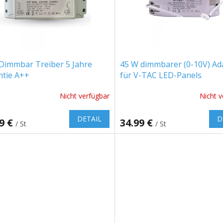
Dimmbar Treiber 5 Jahre
45 W dimmbarer (0-10V) Ad
ntie A++
für V-TAC LED-Panels
Nicht verfügbar
Nicht v
DETAIL
D
99 €
34.99 €
/ St
/ St