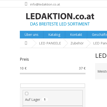
Zum
info@ledaktion.co.at
Inhalt
springen
Über uns
Katalog
Kontakt
Geschäft
Startseite
LED PANEELE
Zubehör
LED Pane
S
LED
e
Preis
i
P
t
10
€
37
€
r
e
Meist
o
n
d
l
L
u
e
i
k
i
s
t
s
Auf Lager
1
t
s
t