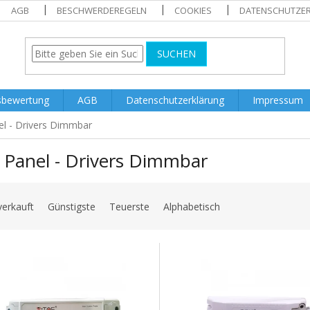
AGB
BESCHWERDEREGELN
COOKIES
DATENSCHUTZE
SUCHEN
sbewertung
AGB
Datenschutzerklärung
Impressum
l - Drivers Dimmbar
 Panel - Drivers Dimmbar
verkauft
Günstigste
Teuerste
Alphabetisch