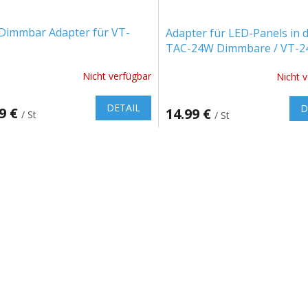
Dimmbar Adapter für VT-
Adapter für LED-Panels in 
TAC-24W Dimmbare / VT-24
Nicht verfügbar
Nicht 
DETAIL
D
99 €
14.99 €
/ St
/ St
S
t
e
u
e
r
e
l
e
m
e
n
t