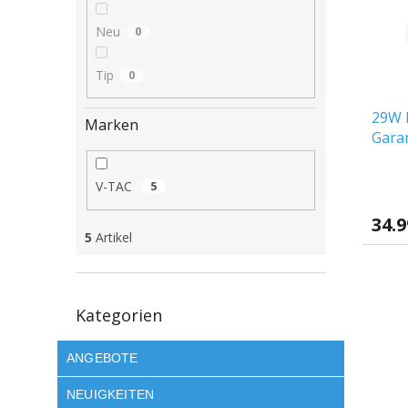
e
o
e
d
r
Neu
0
e
t
r
i
Tip
0
P
e
r
r
29W 
o
u
Marken
Gara
d
n
u
g
k
V-TAC
5
t
e
34.
5
Artikel
Kategorien
Kategorien
überspringen
ANGEBOTE
NEUIGKEITEN