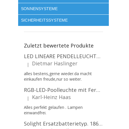
SONNENSYSTEME
SICHERHEITSSYSTEME
Zuletzt bewertete Produkte
LED LINEARE PENDELLEUCHTE EXECULINE 120CM, 30W, 3750LM, 96°, 4000K, IP20, WEISS [207806]
Dietmar Haslinger
|
Die Produktbewertung beträgt 5 von 5 Sternen.
alles bestens,gerne wieder.da macht
einkaufen freude,nur so weiter.
RGB-LED-Poolleuchte mit Fernbedienung, 12W, 1260lm, PAR56, 12V, 1+1 gratis!
Karl-Heinz Haas
|
Die Produktbewertung beträgt 5 von 5 Sternen.
Alles perfekt gelaufen . Lampen
einwandfrei.
Solight Ersatzbatterietyp. 18650, 3,7 V, Li-Ion, 2200 mAh [WN900]