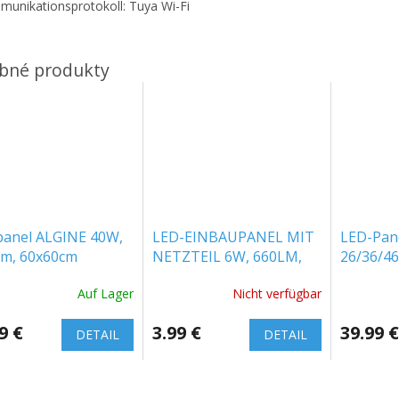
unikationsprotokoll: Tuya Wi-Fi
panel ALGINE 40W,
LED-EINBAUPANEL MIT
LED-Pan
lm, 60x60cm
NETZTEIL 6W, 660LM,
26/36/4
035090NW_PW]
BACKLIT,
3120/43
Auf Lager
Nicht verfügbar
QUADRATISCH,
[SLI035
SAMSUNG CHIP
9 €
3.99 €
39.99 €
DETAIL
DETAIL