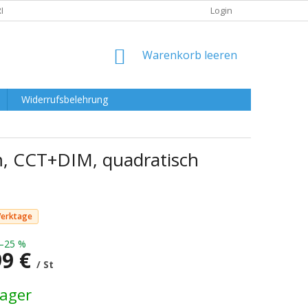
RKLÄRUNG
Login
WARENKORB
Warenkorb leeren
Widerrufsbelehrung
m, CCT+DIM, quadratisch
Werktage
–25 %
99 €
/ St
preis:
Lager