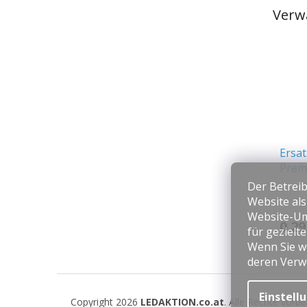
Verw
Ersat
Prem
Der Betreib
Website al
Website-Um
0.29
für gezielt
Wenn Sie we
deren Verw
F
u
Einstell
Copyright 2026
LEDAKTION.co.at
. Alle Rechte vorb