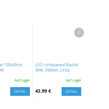
Nächstes
Produkt
el 120x30cm,
LED-Lichtpaneel Backlit
6W,
36W, 3960lm, Lifud,
20/5520lm, CCT
60x60cm [WO24-W]
Auf Lager
Auf Lager
083CCT_PW]
43.99 €
DETAIL
DETAIL