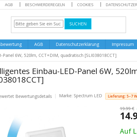
AGB
BESCHWERDEREGELN
COOKIES
DATENSCHUTZE
SUCHEN
sbewertung
AGB
Datenschutzerklärung
Impressum
ED-Panel 6W, 520lm, CCT+DIM, quadratisch [SLI038018CCT]
elligentes Einbau-LED-Panel 6W, 520l
I038018CCT]
Marke:
Spectrum LED
ewertet
Bewertungsdetails
Lieferung: 5–7 
nittliche
tbewertung
19.99 €
14.
Verkaufs
Auf 
.