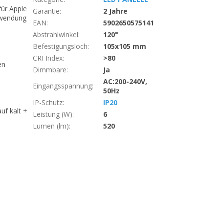
ür Apple
Garantie
:
2 Jahre
nwendung
EAN
:
5902650575141
Abstrahlwinkel
:
120°
Befestigungsloch
:
105x105 mm
CRI Index
:
>80
en
Dimmbare
:
Ja
AC:200-240V,
Eingangsspannung
:
50Hz
IP-Schutz
:
IP20
uf kalt +
Leistung (W)
:
6
Lumen (lm)
:
520