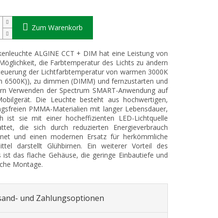
Zum Warenkorb
kenleuchte ALGINE CCT + DIM hat eine Leistung von
Möglichkeit, die Farbtemperatur des Lichts zu ändern
teuerung der Lichtfarbtemperatur von warmen 3000K
en 6500K)), zu dimmen (DIMM) und fernzustarten und
ern Verwenden der Spectrum SMART-Anwendung auf
obilgerät. Die Leuchte besteht aus hochwertigen,
ngsfreien PMMA-Materialien mit langer Lebensdauer,
ch ist sie mit einer hocheffizienten LED-Lichtquelle
ttet, die sich durch reduzierten Energieverbrauch
hnet und einen modernen Ersatz für herkömmliche
ttel darstellt Glühbirnen. Ein weiterer Vorteil des
 ist das flache Gehäuse, die geringe Einbautiefe und
ache Montage.
sand- und Zahlungsoptionen