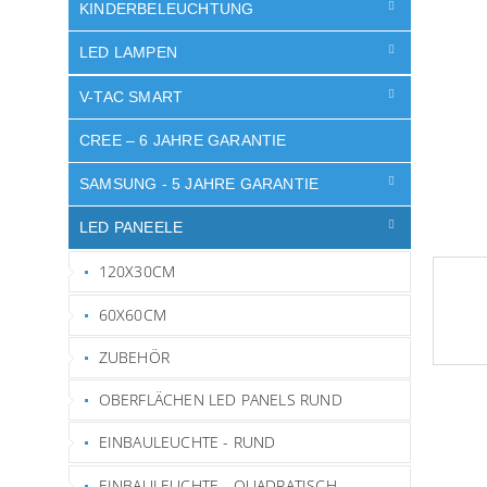
e
KINDERBELEUCHTUNG
LED LAMPEN
V-TAC SMART
CREE – 6 JAHRE GARANTIE
SAMSUNG - 5 JAHRE GARANTIE
LED PANEELE
120X30CM
60X60CM
ZUBEHÖR
OBERFLÄCHEN LED PANELS RUND
EINBAULEUCHTE - RUND
EINBAULEUCHTE - QUADRATISCH