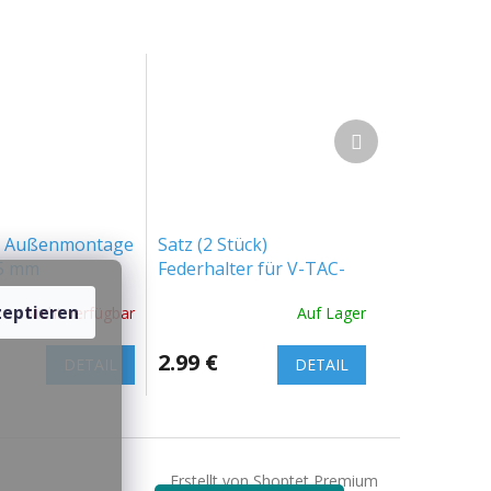
Nächstes
Produkt
ür Außenmontage
Satz (2 Stück)
95 mm
Federhalter für V-TAC-
Platten
eptieren
Nicht verfügbar
Auf Lager
2.99 €
DETAIL
DETAIL
Erstellt von Shoptet Premium