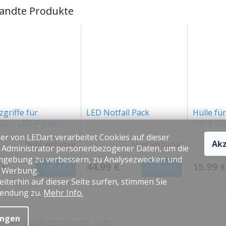
andte Produkte
zgriffe für
LED Notfall Pack
Hülle f
ium-LED-Panels
595 x 5
er von LEDart verarbeitet Cookies auf dieser
Akz
Nicht verfügbar
Nicht verfügbar
s Administrator personenbezogener Daten, um die
gebung zu verbessern, zu Analysezwecken und
 €
44.99 €
15.99 €
DETAIL
DETAIL
e Werbung.
iterhin auf dieser Seite surfen, stimmen Sie
endung zu.
Mehr Info.
ungen
ehalten.
Cookie-Einstellungen ändern