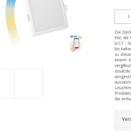
Die Dec
6W, die 
(CCT - S
bis kalt
zu steu
einem M
vergilbu
zusätzli
ausgesta
auszeic
Leuchtmi
Produkts
die einf
Ver