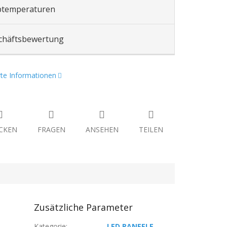
btemperaturen
chäftsbewertung
erte Informationen
CKEN
FRAGEN
ANSEHEN
TEILEN
Zusätzliche Parameter
Kategorie
:
LED PANEELE