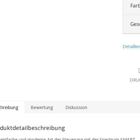
Far
Ges
Detailli
DRU
hreibung
Bewertung
Diskussion
duktdetailbeschreibung
 einfache und moderne Art der Steuerung mit der Spectrum SMART-