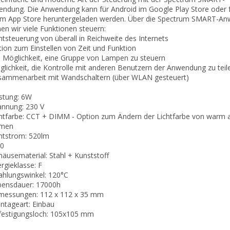
ndung. Die Anwendung kann für Android im Google Play Store oder f
im App Store heruntergeladen werden. Über die Spectrum SMART-A
en wir viele Funktionen steuern:
chtsteuerung von überall in Reichweite des Internets
tion zum Einstellen von Zeit und Funktion
e Möglichkeit, eine Gruppe von Lampen zu steuern
glichkeit, die Kontrolle mit anderen Benutzern der Anwendung zu teil
sammenarbeit mit Wandschaltern (über WLAN gesteuert)
istung: 6W
annung: 230 V
chtfarbe: CCT + DIMM - Option zum Ändern der Lichtfarbe von warm a
men
chtstrom: 520lm
20
häusematerial: Stahl + Kunststoff
ergieklasse: F
rahlungswinkel: 120°C
bensdauer: 17000h
messungen: 112 x 112 x 35 mm
ntageart: Einbau
festigungsloch: 105x105 mm