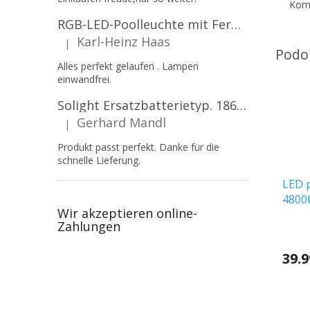
Komm
RGB-LED-Poolleuchte mit Fernbedienung, 12W, 1260lm, PAR56, 12V, 1+1 gratis!
Karl-Heinz Haas
|
Die Produktbewertung beträgt 5 von 5 Sternen.
Alles perfekt gelaufen . Lampen
einwandfrei.
Solight Ersatzbatterietyp. 18650, 3,7 V, Li-Ion, 2200 mAh [WN900]
Gerhard Mandl
|
Die Produktbewertung beträgt 5 von 5 Sternen.
Produkt passt perfekt. Danke für die
schnelle Lieferung.
LED 
4800
Wir akzeptieren online-
[SLI
Zahlungen
39.9