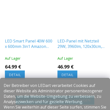
LED Smart Panel 40W 600
LED-Panel mit Netzteil
x 600mm 3in1 Amazon
29W, 3960lm, 120x30cm,
Alexa und Google Home
IP20
kompatibel
Auf Lager
Auf Lager
64.99 €
46.99 €
DETAIL
DETAIL
Der Betreiber von LEDart verarbeitet Cookies auf
dieser Website als Administrator personenbezogener
Daten, um die Website-Umgebung zu verbessern, zu
ALLE VERWANDTEN PRODUKTE ANZEIGEN
Analysezwecken und für gezielte Werbung.
Wenn Sie weiterhin auf dieser Seite surfen, stimmen Sie