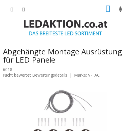
Zum
WARE
Inhalt
springen
Abgehängte Montage Ausrüstung
für LED Panele
6018
Die
Nicht bewertet
Bewertungsdetails
Marke:
V-TAC
durchschnittliche
Produktbewertung
ist
0.0
von
5
Sternen.